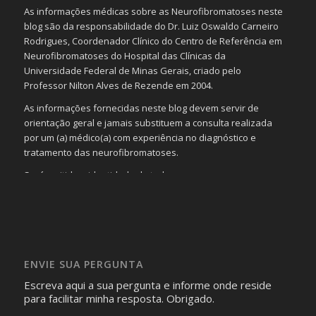
As informações médicas sobre as Neurofibromatoses neste
blog são da responsabilidade do Dr. Luiz Oswaldo Carneiro
Rodrigues, Coordenador Clínico do Centro de Referência em
Neurofibromatoses do Hospital das Clínicas da
Universidade Federal de Minas Gerais, criado pelo
Professor Nilton Alves de Rezende em 2004.
As informações fornecidas neste blog devem servir de
orientação geral e jamais substituem a consulta realizada
por um (a) médico(a) com experiência no diagnóstico e
tratamento das neurofibromatoses.
Será omitida a identidade de todas as pessoas que
realizam as perguntas, mesmo que elas não se importem
com isso.
Imagens somente serão publicadas se forem
absolutamente necessárias para o interesse coletivo e,
caso sejam fotos de pessoas, não poderão permitir a
ENVIE SUA PERGUNTA
identificação da pessoa fotografada.
Escreva aqui a sua pergunta e informe onde reside
para facilitar minha resposta. Obrigado.