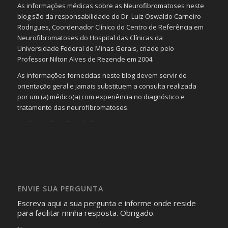
As informações médicas sobre as Neurofibromatoses neste
blog são da responsabilidade do Dr. Luiz Oswaldo Carneiro
Rodrigues, Coordenador Clínico do Centro de Referência em
Neurofibromatoses do Hospital das Clínicas da
Universidade Federal de Minas Gerais, criado pelo
Professor Nilton Alves de Rezende em 2004.
As informações fornecidas neste blog devem servir de
orientação geral e jamais substituem a consulta realizada
por um (a) médico(a) com experiência no diagnóstico e
tratamento das neurofibromatoses.
Será omitida a identidade de todas as pessoas que
realizam as perguntas, mesmo que elas não se importem
com isso.
Imagens somente serão publicadas se forem
absolutamente necessárias para o interesse coletivo e,
caso sejam fotos de pessoas, não poderão permitir a
ENVIE SUA PERGUNTA
identificação da pessoa fotografada.
Escreva aqui a sua pergunta e informe onde reside
para facilitar minha resposta. Obrigado.