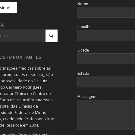
Nome
CA
E-mail*
Cidade
SOS IMPORTANTES
formações médicas sobre as
Estado
fibromatoses neste blog são
sponsabilidade do Dr. Luiz
do Carneiro Rodrigues,
enador Clínico do Centro de
Mensagem
ência em Neurofibromatoses
pital das Clínicas da
rsidade Federal de Minas
, criado pelo Professor Nilton
 de Rezende em 2004.
formações fornecidas neste