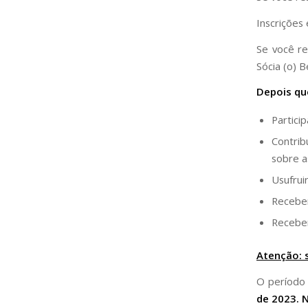
Inscrições
Se você re
Sócia (o) B
Depois qu
Partici
Contrib
sobre a
Usufrui
Receber
Receber
Atenção: 
O período 
de 2023. 