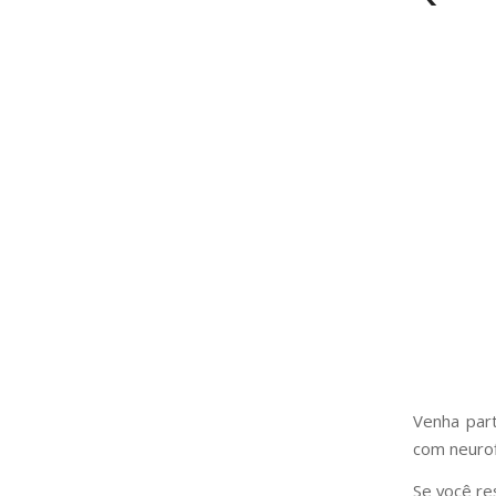
Venha part
com neuro
Se você re