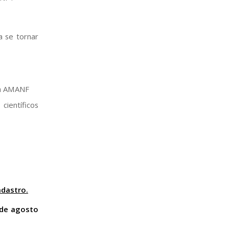
a se tornar
 da AMANF
científicos
adastro.
1 de agosto