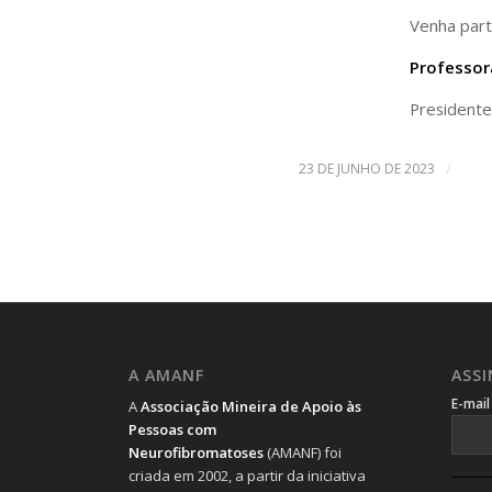
Venha part
Professor
President
/
23 DE JUNHO DE 2023
A AMANF
ASS
E-mai
A
Associação Mineira de Apoio às
Pessoas com
Neurofibromatoses
(AMANF) foi
criada em 2002, a partir da iniciativa