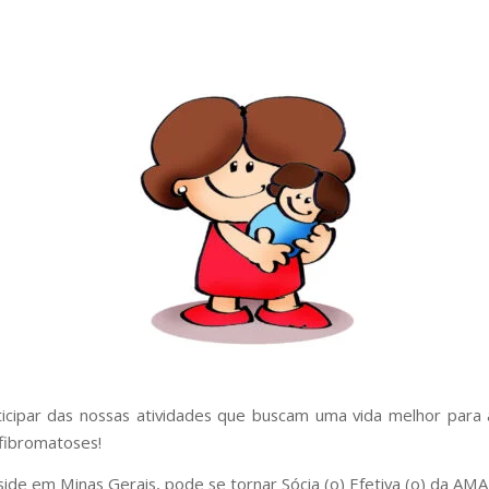
icipar das nossas atividades que buscam uma vida melhor para
fibromatoses!
side em Minas Gerais, pode se tornar Sócia (o) Efetiva (o) da AMA