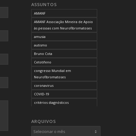
ASSUNTOS
AMANF
AMANF Associação Mineira de Apoio
às pessoas com Neurofibromatoses
amusia
autismo
Bruno Cota
Cetotifeno
congresso Mundial em
Neurofibromatoses
coronavirus
COVID-19
critérios diagnósticos
CTF
curso de capacitação
ARQUIVOS
desordem do processamento
auditivo