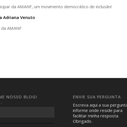
icipar da AMANF, um movimento democrático de inclusão!
a Adriana Venuto
e da AMANF
INE NOSSO BLOG!
ENVIE SUA PERGUNTA
*
l
Escreva aqui a sua pergunt
informe onde reside para
facilitar minha resposta.
Obrigado.