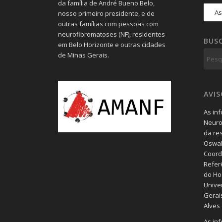
da família de André Bueno Belo,
nosso primeiro presidente, e de
outras famílias com pessoas com
neurofibromatoses (NF), residentes
BUS
em Belo Horizonte e outras cidades
de Minas Gerais.
AVI
As in
Neuro
da re
Oswal
Coord
Refer
do Hos
Unive
Gerais
Alves
As in