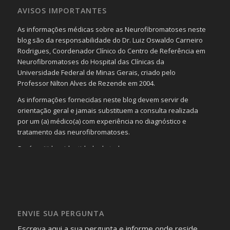
AVISOS IMPORTANTES
As informações médicas sobre as Neurofibromatoses neste
blog são da responsabilidade do Dr. Luiz Oswaldo Carneiro
Rodrigues, Coordenador Clínico do Centro de Referência em
Neurofibromatoses do Hospital das Clínicas da
Universidade Federal de Minas Gerais, criado pelo
Professor Nilton Alves de Rezende em 2004.
As informações fornecidas neste blog devem servir de
orientação geral e jamais substituem a consulta realizada
por um (a) médico(a) com experiência no diagnóstico e
tratamento das neurofibromatoses.
Será omitida a identidade de todas as pessoas que
realizam as perguntas, mesmo que elas não se importem
com isso.
Imagens somente serão publicadas se forem
absolutamente necessárias para o interesse coletivo e,
caso sejam fotos de pessoas, não poderão permitir a
ENVIE SUA PERGUNTA
identificação da pessoa fotografada.
Escreva aqui a sua pergunta e informe onde reside