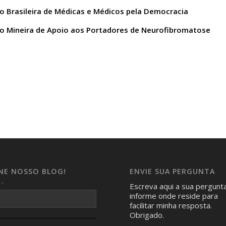
o Brasileira de Médicas e Médicos pela Democracia
o Mineira de Apoio aos Portadores de Neurofibromatose
INE NOSSO BLOG!
ENVIE SUA PERGUNTA
*
l
Escreva aqui a sua pergunt
informe onde reside para
facilitar minha resposta.
Obrigado.