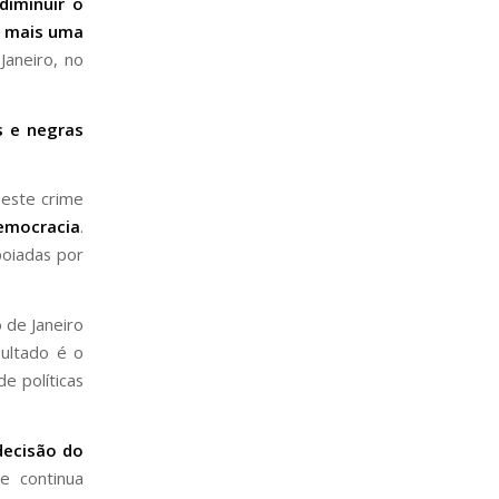
 diminuir o
a
mais uma
Janeiro, no
s e negras
 este crime
emocracia
.
poiadas por
o de Janeiro
sultado é o
e políticas
decisão do
e continua