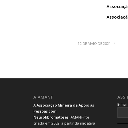
Associaçã
Associaçã
/
12 DE MAIO DE 2021
A AMANF
ASS
E-mai
A
Associação Mineira de Apoio às
Pessoas com
Neurofibromatoses
(AMANF) foi
criada em 2002, a partir da iniciativa