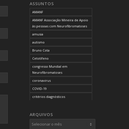
ASSUNTOS
AMANF
AMANF Associação Mineira de Apoio
às pessoas com Neurofibromatoses
amusia
autismo
Bruno Cota
Cetotifeno
congresso Mundial em
Neurofibromatoses
coronavirus
COVID-19
critérios diagnósticos
CTF
curso de capacitação
ARQUIVOS
desordem do processamento
auditivo