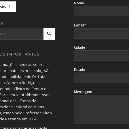
Nome
CA
E-mail*
Cidade
SOS IMPORTANTES
formações médicas sobre as
Estado
fibromatoses neste blog são
sponsabilidade do Dr. Luiz
do Carneiro Rodrigues,
enador Clínico do Centro de
Mensagem
ência em Neurofibromatoses
pital das Clínicas da
rsidade Federal de Minas
, criado pelo Professor Nilton
 de Rezende em 2004.
formações fornecidas neste