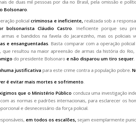
is de duas mil pessoas por dia no Brasil, pela omissão e políti
o Bolsonaro
.
eração policial
criminosa e ineficiente,
realizada sob a responsa
r bolsonarista Cláudio Castro
. Ineficiente porque seu pr
armas e bandidos na favela do Jacarezinho, mas os policiais 
ias e ensanguentadas
. Basta comparar com a operação policial 
e, que resultou na maior apreensão de armas da história do Rio,
 amigo
do presidente Bolsonaro
e não disparou um tiro sequer
.
huma justificativa
para este crime contra a população pobre.
N
er é evitar mais mortes e sofrimento
.
xigimos que o Ministério Público
conduza uma investigação ind
com as normas e padrões internacionais, para esclarecer os hom
orcional e desnecessário da força policial.
esponsáveis,
em todos os escalões,
sejam exemplarmente punid