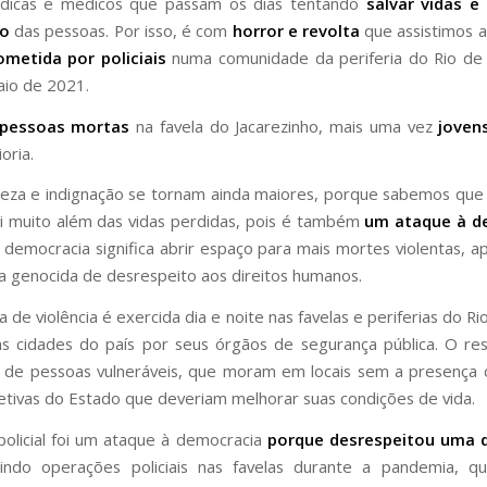
icas e médicos que passam os dias tentando
salvar vidas e
to
das pessoas. Por isso, é com
horror e revolta
que assistimos 
ometida por policiais
numa comunidade da periferia do Rio de 
aio de 2021.
 pessoas mortas
na favela do Jacarezinho, mais uma vez
joven
oria.
teza e indignação se tornam ainda maiores, porque sabemos que
i muito além das vidas perdidas, pois é também
um ataque à d
 a democracia significa abrir espaço para mais mortes violentas, a
ca genocida de desrespeito aos direitos humanos.
ca de violência é exercida dia e noite nas favelas e periferias do Ri
s cidades do país por seus órgãos de segurança pública. O re
 de pessoas vulneráveis, que moram em locais sem a presença d
fetivas do Estado que deveriam melhorar suas condições de vida.
policial foi um ataque à democracia
porque desrespeitou uma 
indo operações policiais nas favelas durante a pandemia, qu