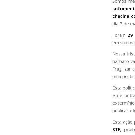
Somos méd
sofrimen
chacina c
dia 7 de m
Foram
29
em sua mai
Nossa tris
bárbaro va
Fragilizar
uma políti
Esta políti
e de outra
extermínio
públicas e
Esta ação 
STF,
proib