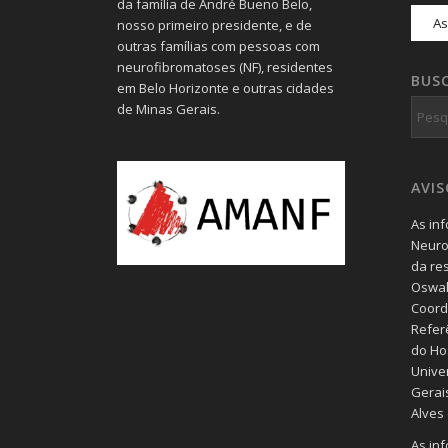
da família de André Bueno Belo,
nosso primeiro presidente, e de
outras famílias com pessoas com
neurofibromatoses (NF), residentes
BUS
em Belo Horizonte e outras cidades
de Minas Gerais.
AVI
As in
Neuro
da re
Oswal
Coord
Refer
do Hos
Unive
Gerais
Alves
As in