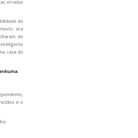
cas erradas
bilidade do
etexto era
voltaram de
inteligente
 na casa do
enhuma.
ependente,
icídios e o
os.