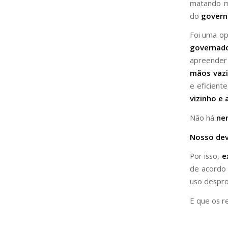
matando ma
do
govern
Foi uma op
governado
apreender 
mãos vaz
e eficient
vizinho e
Não há
nen
Nosso dev
Por isso,
e
de acordo 
uso desprop
E que os r