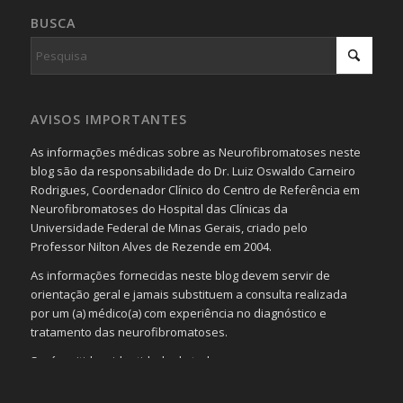
BUSCA
AVISOS IMPORTANTES
As informações médicas sobre as Neurofibromatoses neste
blog são da responsabilidade do Dr. Luiz Oswaldo Carneiro
Rodrigues, Coordenador Clínico do Centro de Referência em
Neurofibromatoses do Hospital das Clínicas da
Universidade Federal de Minas Gerais, criado pelo
Professor Nilton Alves de Rezende em 2004.
As informações fornecidas neste blog devem servir de
orientação geral e jamais substituem a consulta realizada
por um (a) médico(a) com experiência no diagnóstico e
tratamento das neurofibromatoses.
Será omitida a identidade de todas as pessoas que
realizam as perguntas, mesmo que elas não se importem
com isso.