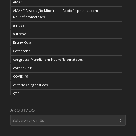
AMANF
AMANF Associação Mineira de Apoio às pessoas com
Neurofibromatoses
amusia
autismo
Bruno Cota
Cetotifeno
congresso Mundial em Neurofibromatoses
coronavirus
COVID-19
critérios diagnósticos
CTF
curso de capacitação
ARQUIVOS
desordem do processamento auditivo
diagnóstico
dificuldades cognitivas
dificuldades de aprendizado