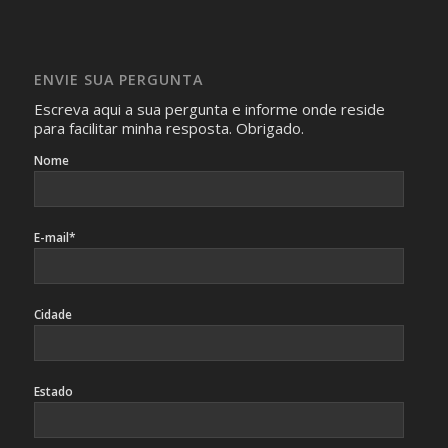
Imagens somente serão publicadas se forem
absolutamente necessárias para o interesse coletivo e,
caso sejam fotos de pessoas, não poderão permitir a
ENVIE SUA PERGUNTA
identificação da pessoa fotografada.
Escreva aqui a sua pergunta e informe onde reside
para facilitar minha resposta. Obrigado.
Nome
E-mail*
Cidade
Estado