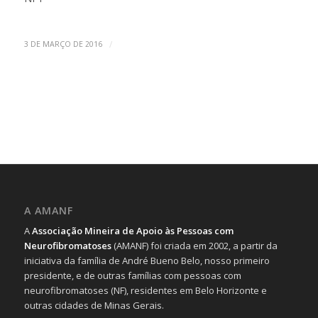
/
3 DE MARÇO DE 2016
A AMANF
A
Associação Mineira de Apoio às Pessoas com
Neurofibromatoses
(AMANF) foi criada em 2002, a partir da
iniciativa da família de André Bueno Belo, nosso primeiro
presidente, e de outras famílias com pessoas com
neurofibromatoses (NF), residentes em Belo Horizonte e
outras cidades de Minas Gerais.