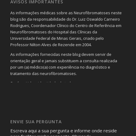
AVISOS IMPORTANTES
As informações médicas sobre as Neurofibromatoses neste
blog são da responsabilidade do Dr. Luiz Oswaldo Carneiro
Rodrigues, Coordenador Clínico do Centro de Referência em
Neurofibromatoses do Hospital das Clínicas da
Universidade Federal de Minas Gerais, criado pelo
Professor Nilton Alves de Rezende em 2004.
As informações fornecidas neste blog devem servir de
orientação geral e jamais substituem a consulta realizada
por um (a) médico(a) com experiência no diagnóstico e
tratamento das neurofibromatoses.
Será omitida a identidade de todas as pessoas que
realizam as perguntas, mesmo que elas não se importem
com isso.
Imagens somente serão publicadas se forem
absolutamente necessárias para o interesse coletivo e,
caso sejam fotos de pessoas, não poderão permitir a
ENVIE SUA PERGUNTA
identificação da pessoa fotografada.
Escreva aqui a sua pergunta e informe onde reside