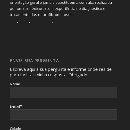
orientação geral e jamais substituem a consulta realizada
por um (a) médico(a) com experiência no diagnóstico e
tratamento das neurofibromatoses.
Será omitida a identidade de todas as pessoas que
realizam as perguntas, mesmo que elas não se importem
com isso.
Imagens somente serão publicadas se forem
absolutamente necessárias para o interesse coletivo e,
caso sejam fotos de pessoas, não poderão permitir a
ENVIE SUA PERGUNTA
identificação da pessoa fotografada.
Escreva aqui a sua pergunta e informe onde reside
para facilitar minha resposta. Obrigado.
Nome
E-mail*
Cidade