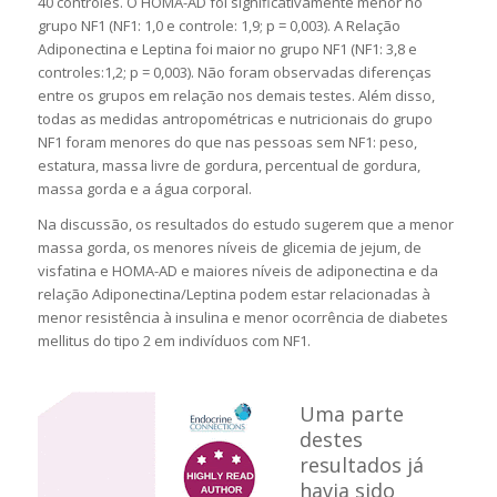
40 controles. O HOMA-AD foi significativamente menor no
grupo NF1 (NF1: 1,0 e controle: 1,9; p = 0,003). A Relação
Adiponectina e Leptina foi maior no grupo NF1 (NF1: 3,8 e
controles:1,2; p = 0,003). Não foram observadas diferenças
entre os grupos em relação nos demais testes. Além disso,
todas as medidas antropométricas e nutricionais do grupo
NF1 foram menores do que nas pessoas sem NF1: peso,
estatura, massa livre de gordura, percentual de gordura,
massa gorda e a água corporal.
Na discussão, os resultados do estudo sugerem que a menor
massa gorda, os menores níveis de glicemia de jejum, de
visfatina e HOMA-AD e maiores níveis de adiponectina e da
relação Adiponectina/Leptina podem estar relacionadas à
menor resistência à insulina e menor ocorrência de diabetes
mellitus do tipo 2 em indivíduos com NF1.
Uma parte
destes
resultados já
havia sido