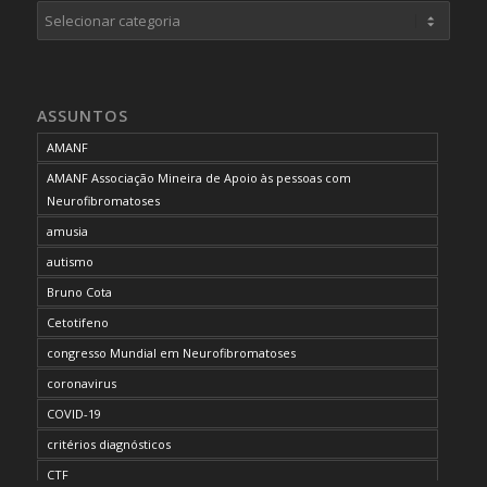
Categorias
ASSUNTOS
AMANF
AMANF Associação Mineira de Apoio às pessoas com
Neurofibromatoses
amusia
autismo
Bruno Cota
Cetotifeno
congresso Mundial em Neurofibromatoses
coronavirus
COVID-19
critérios diagnósticos
CTF