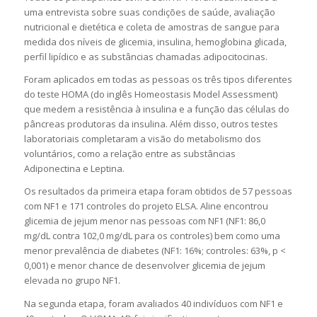
uma entrevista sobre suas condições de saúde, avaliação
nutricional e dietética e coleta de amostras de sangue para
medida dos níveis de glicemia, insulina, hemoglobina glicada,
perfil lipídico e as substâncias chamadas adipocitocinas.
Foram aplicados em todas as pessoas os três tipos diferentes
do teste HOMA (do inglês Homeostasis Model Assessment)
que medem a resistência à insulina e a função das células do
pâncreas produtoras da insulina. Além disso, outros testes
laboratoriais completaram a visão do metabolismo dos
voluntários, como a relação entre as substâncias
Adiponectina e Leptina.
Os resultados da primeira etapa foram obtidos de 57 pessoas
com NF1 e 171 controles do projeto ELSA. Aline encontrou
glicemia de jejum menor nas pessoas com NF1 (NF1: 86,0
mg/dL contra 102,0 mg/dL para os controles) bem como uma
menor prevalência de diabetes (NF1: 16%; controles: 63%, p <
0,001) e menor chance de desenvolver glicemia de jejum
elevada no grupo NF1.
Na segunda etapa, foram avaliados 40 indivíduos com NF1 e