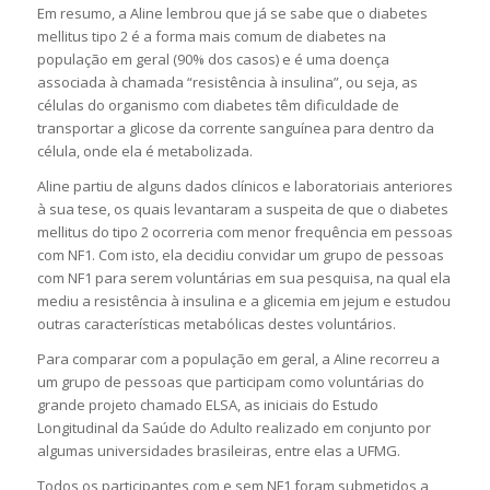
Em resumo, a Aline lembrou que já se sabe que o diabetes
mellitus tipo 2 é a forma mais comum de diabetes na
população em geral (90% dos casos) e é uma doença
associada à chamada “resistência à insulina”, ou seja, as
células do organismo com diabetes têm dificuldade de
transportar a glicose da corrente sanguínea para dentro da
célula, onde ela é metabolizada.
Aline partiu de alguns dados clínicos e laboratoriais anteriores
à sua tese, os quais levantaram a suspeita de que o diabetes
mellitus do tipo 2 ocorreria com menor frequência em pessoas
com NF1. Com isto, ela decidiu convidar um grupo de pessoas
com NF1 para serem voluntárias em sua pesquisa, na qual ela
mediu a resistência à insulina e a glicemia em jejum e estudou
outras características metabólicas destes voluntários.
Para comparar com a população em geral, a Aline recorreu a
um grupo de pessoas que participam como voluntárias do
grande projeto chamado ELSA, as iniciais do Estudo
Longitudinal da Saúde do Adulto realizado em conjunto por
algumas universidades brasileiras, entre elas a UFMG.
Todos os participantes com e sem NF1 foram submetidos a