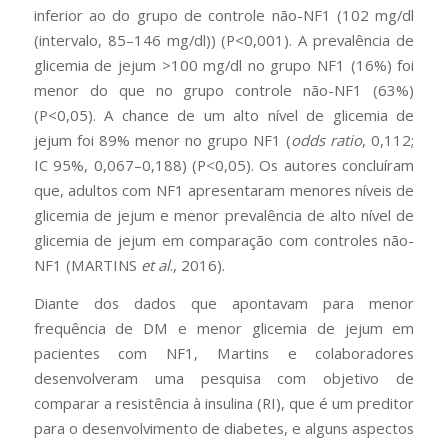
inferior ao do grupo de controle não-NF1 (102 mg/dl
(intervalo, 85–146 mg/dl)) (P<0,001). A prevalência de
glicemia de jejum >100 mg/dl no grupo NF1 (16%) foi
menor do que no grupo controle não-NF1 (63%)
(P<0,05). A chance de um alto nível de glicemia de
jejum foi 89% menor no grupo NF1 (
odds ratio
, 0,112;
IC 95%, 0,067–0,188) (P<0,05). Os autores concluíram
que, adultos com NF1 apresentaram menores níveis de
glicemia de jejum e menor prevalência de alto nível de
glicemia de jejum em comparação com controles não-
NF1 (MARTINS
et al
., 2016).
Diante dos dados que apontavam para menor
frequência de DM e menor glicemia de jejum em
pacientes com NF1, Martins e colaboradores
desenvolveram uma pesquisa com objetivo de
comparar a resistência à insulina (RI), que é um preditor
para o desenvolvimento de diabetes, e alguns aspectos