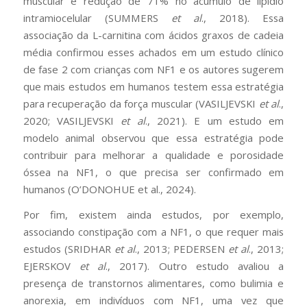
muscular e redução de 71% no acúmulo de lipídio
intramiocelular (SUMMERS
et al
., 2018). Essa
associação da L-carnitina com ácidos graxos de cadeia
média confirmou esses achados em um estudo clínico
de fase 2 com crianças com NF1 e os autores sugerem
que mais estudos em humanos testem essa estratégia
para recuperação da força muscular (VASILJEVSKI
et al
.,
2020; VASILJEVSKI
et al
., 2021). E um estudo em
modelo animal observou que essa estratégia pode
contribuir para melhorar a qualidade e porosidade
óssea na NF1, o que precisa ser confirmado em
humanos (O’DONOHUE et al., 2024).
Por fim, existem ainda estudos, por exemplo,
associando constipação com a NF1, o que requer mais
estudos (SRIDHAR
et al
., 2013; PEDERSEN
et al
., 2013;
EJERSKOV
et al
., 2017). Outro estudo avaliou a
presença de transtornos alimentares, como bulimia e
anorexia, em indivíduos com NF1, uma vez que