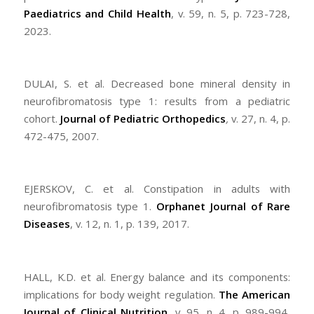
Paediatrics and Child Health
, v. 59, n. 5, p. 723-728,
2023.
DULAI, S. et al. Decreased bone mineral density in
neurofibromatosis type 1: results from a pediatric
cohort.
Journal of Pediatric Orthopedics
,
v. 27, n. 4, p.
472-475, 2007.
EJERSKOV, C. et al. Constipation in adults with
neurofibromatosis type 1.
Orphanet Journal of Rare
Diseases
, v. 12, n. 1, p. 139, 2017.
HALL, K.D. et al. Energy balance and its components:
implications for body weight regulation.
The American
Journal of Clinical Nutrition
, v. 95, n. 4, p. 989-994,