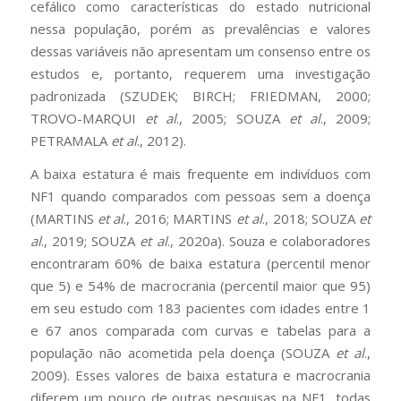
cefálico como características do estado nutricional
nessa população, porém as prevalências e valores
dessas variáveis não apresentam um consenso entre os
estudos e, portanto, requerem uma investigação
padronizada (SZUDEK; BIRCH; FRIEDMAN, 2000;
TROVO-MARQUI
et al
., 2005; SOUZA
et al
., 2009;
PETRAMALA
et al
., 2012).
A baixa estatura é mais frequente em indivíduos com
NF1 quando comparados com pessoas sem a doença
(MARTINS
et al
., 2016; MARTINS
et al
., 2018; SOUZA
et
al
., 2019; SOUZA
et al
., 2020a). Souza e colaboradores
encontraram 60% de baixa estatura (percentil menor
que 5) e 54% de macrocrania (percentil maior que 95)
em seu estudo com 183 pacientes com idades entre 1
e 67 anos comparada com curvas e tabelas para a
população não acometida pela doença (SOUZA
et al
.,
2009). Esses valores de baixa estatura e macrocrania
diferem um pouco de outras pesquisas na NF1, todas