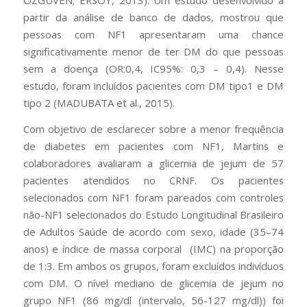
OZGUVEN; ERSOY, 2013). Um estudo desenvolvido a
partir da análise de banco de dados, mostrou que
pessoas com NF1 apresentaram uma chance
significativamente menor de ter DM do que pessoas
sem a doença (OR:0,4, IC95%: 0,3 – 0,4). Nesse
estudo, foram incluídos pacientes com DM tipo1 e DM
tipo 2 (MADUBATA et al., 2015).
Com objetivo de esclarecer sobre a menor frequência
de diabetes em pacientes com NF1, Martins e
colaboradores avaliaram a glicemia de jejum de 57
pacientes atendidos no CRNF. Os pacientes
selecionados com NF1 foram pareados com controles
não-NF1 selecionados do Estudo Longitudinal Brasileiro
de Adultos Saúde de acordo com sexo, idade (35–74
anos) e índice de massa corporal (IMC) na proporção
de 1:3. Em ambos os grupos, foram excluídos indivíduos
com DM. O nível mediano de glicemia de jejum no
grupo NF1 (86 mg/dl (intervalo, 56-127 mg/dl)) foi