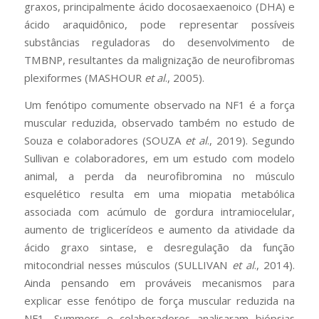
graxos, principalmente ácido docosaexaenoico (DHA) e
ácido araquidônico, pode representar possíveis
substâncias reguladoras do desenvolvimento de
TMBNP, resultantes da malignização de neurofibromas
plexiformes (MASHOUR
et al
., 2005).
Um fenótipo comumente observado na NF1 é a força
muscular reduzida, observado também no estudo de
Souza e colaboradores (SOUZA
et al
., 2019). Segundo
Sullivan e colaboradores, em um estudo com modelo
animal, a perda da neurofibromina no músculo
esquelético resulta em uma miopatia metabólica
associada com acúmulo de gordura intramiocelular,
aumento de triglicerídeos e aumento da atividade da
ácido graxo sintase, e desregulação da função
mitocondrial nesses músculos (SULLIVAN
et al
., 2014).
Ainda pensando em prováveis mecanismos para
explicar esse fenótipo de força muscular reduzida na
NF1, Summers e colaboradores analisaram biópsias