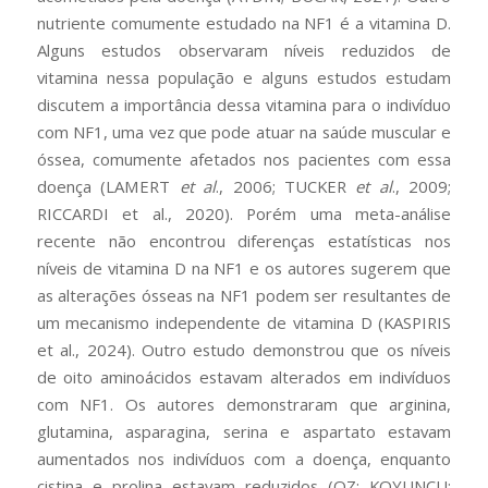
nutriente comumente estudado na NF1 é a vitamina D.
Alguns estudos observaram níveis reduzidos de
vitamina nessa população e alguns estudos estudam
discutem a importância dessa vitamina para o indivíduo
com NF1, uma vez que pode atuar na saúde muscular e
óssea, comumente afetados nos pacientes com essa
doença (LAMERT
et al
., 2006; TUCKER
et al
., 2009;
RICCARDI et al., 2020). Porém uma meta-análise
recente não encontrou diferenças estatísticas nos
níveis de vitamina D na NF1 e os autores sugerem que
as alterações ósseas na NF1 podem ser resultantes de
um mecanismo independente de vitamina D (KASPIRIS
et al., 2024). Outro estudo demonstrou que os níveis
de oito aminoácidos estavam alterados em indivíduos
com NF1. Os autores demonstraram que arginina,
glutamina, asparagina, serina e aspartato estavam
aumentados nos indivíduos com a doença, enquanto
cistina e prolina estavam reduzidos (OZ; KOYUNCU;