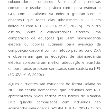
colaboradores comparou 8 equações preditivas
comumente usadas na prática clínica para estimar o
GER com a calorimetria indireta (padrão-ouro) e
observou que todas elas subestimam o GER em
indivíduos com NF1 (SOUZA
et al
., 2020b). Em outro
estudo, Souza e colaboradores fizeram uma
comparação de equações que usam bioimpedância
elétrica ou dobras cutâneas para avaliação da
composição corporal com o método padrão-ouro DXA
e observaram que as equações de bioimpedância
elétrica apresentaram melhor adequação e acurácia,
embora todas precisem ser usadas com cautela na NF1
(SOUZA
et al
., 2020c).
Alguns nutrientes são estudados de forma isolada na
NF1. Um estudo demonstrou que indivíduos com NF1
apresentaram níveis séricos mais baixos de vitamina
B12 quando comparados com indivíduos não
acometidos pela doença (AYDIN; BUCAK, 2021). Outro