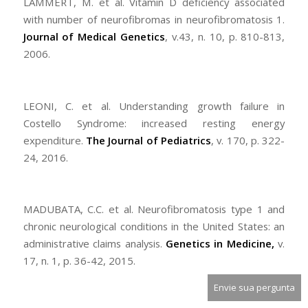
LAMMERT, M. et al. Vitamin D deficiency associated
with number of neurofibromas in neurofibromatosis 1.
Journal of Medical Genetics
, v.43, n. 10, p. 810-813,
2006.
LEONI, C. et al. Understanding growth failure in
Costello Syndrome: increased resting energy
expenditure.
The Journal of Pediatrics
, v. 170, p. 322-
24, 2016.
MADUBATA, C.C. et al. Neurofibromatosis type 1 and
chronic neurological conditions in the United States: an
administrative claims analysis.
Genetics in Medicine,
v.
17, n. 1, p. 36-42, 2015.
Envie sua pergunta