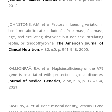
2012.
JOHNSTONE, A.M. et al. Factors influencing variation in
basal metabolic rate include fat-free mass, fat mass,
age, and circulating thyroxine but not sex, circulating
leptin, or triiodothyronine.
The American Journal of
Clinical Nutrition
, v. 82, n.5, p. 941-948, 2005.
KALLIONPÄÄ, R.A. et al. Haploinsufficiency of the
NF1
gene is associated with protection against diabetes.
Journal
of Medical Genetics
, v. 58, n. 6, p. 378-384,
2021.
KASPIRIS, A. et al. Bone mineral density, vitamin D and
osseous metabolism indices in neurofibromatosis type