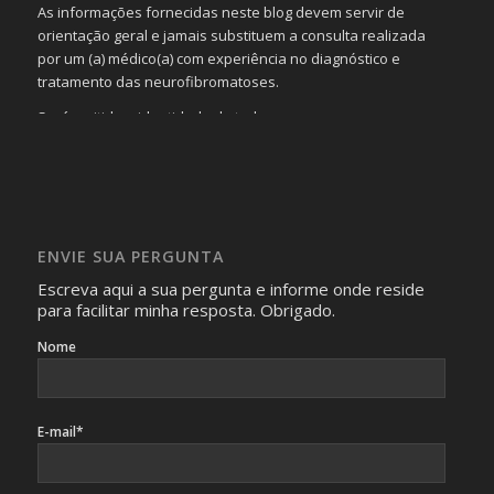
As informações fornecidas neste blog devem servir de
orientação geral e jamais substituem a consulta realizada
por um (a) médico(a) com experiência no diagnóstico e
tratamento das neurofibromatoses.
Será omitida a identidade de todas as pessoas que
realizam as perguntas, mesmo que elas não se importem
com isso.
Imagens somente serão publicadas se forem
absolutamente necessárias para o interesse coletivo e,
caso sejam fotos de pessoas, não poderão permitir a
ENVIE SUA PERGUNTA
identificação da pessoa fotografada.
Escreva aqui a sua pergunta e informe onde reside
para facilitar minha resposta. Obrigado.
Nome
E-mail*