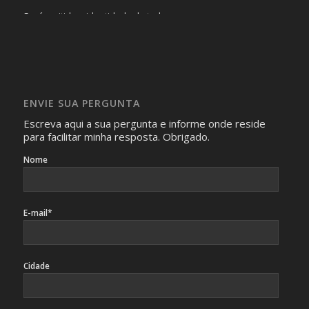
Será omitida a identidade de todas as pessoas que
realizam as perguntas, mesmo que elas não se importem
com isso.
Imagens somente serão publicadas se forem
absolutamente necessárias para o interesse coletivo e,
caso sejam fotos de pessoas, não poderão permitir a
ENVIE SUA PERGUNTA
identificação da pessoa fotografada.
Escreva aqui a sua pergunta e informe onde reside
para facilitar minha resposta. Obrigado.
Nome
E-mail*
Cidade