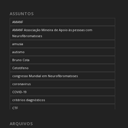
ASSUNTOS
AMANF
AMANF Associação Mineira de Apoio às pessoas com
Neurofibromatoses
amusia
autismo
Bruno Cota
Cetotifeno
congresso Mundial em Neurofibromatoses
coronavirus
COVID-19
critérios diagnósticos
CTF
curso de capacitação
ARQUIVOS
desordem do processamento auditivo