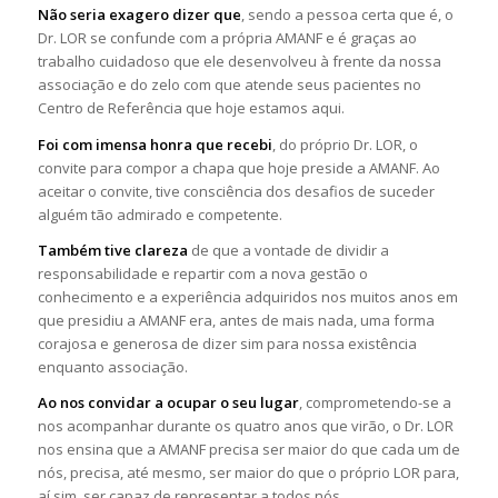
Não seria exagero dizer que
, sendo a pessoa certa que é, o
Dr. LOR se confunde com a própria AMANF e é graças ao
trabalho cuidadoso que ele desenvolveu à frente da nossa
associação e do zelo com que atende seus pacientes no
Centro de Referência que hoje estamos aqui.
Foi com imensa honra que recebi
, do próprio Dr. LOR, o
convite para compor a chapa que hoje preside a AMANF. Ao
aceitar o convite, tive consciência dos desafios de suceder
alguém tão admirado e competente.
Também tive clareza
de que a vontade de dividir a
responsabilidade e repartir com a nova gestão o
conhecimento e a experiência adquiridos nos muitos anos em
que presidiu a AMANF era, antes de mais nada, uma forma
corajosa e generosa de dizer sim para nossa existência
enquanto associação.
Ao nos convidar a ocupar o seu lugar
, comprometendo-se a
nos acompanhar durante os quatro anos que virão, o Dr. LOR
nos ensina que a AMANF precisa ser maior do que cada um de
nós, precisa, até mesmo, ser maior do que o próprio LOR para,
aí sim, ser capaz de representar a todos nós.