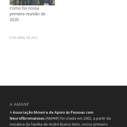
Como foi nossa
primeira reunião de
2020
/
9 DE ABRIL DE 2021
A AMANF
A
Associação Mineira de Apoio às Pessoas com
Neurofibromatoses
(AMANF) foi criada em 2002, a partir da
iniciativa da família de André Bueno Belo, nosso primeiro