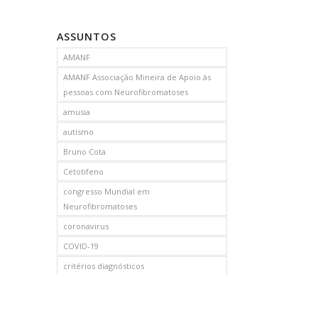
ASSUNTOS
AMANF
AMANF Associação Mineira de Apoio às
pessoas com Neurofibromatoses
amusia
autismo
Bruno Cota
Cetotifeno
congresso Mundial em
Neurofibromatoses
coronavirus
COVID-19
critérios diagnósticos
CTF
curso de capacitação