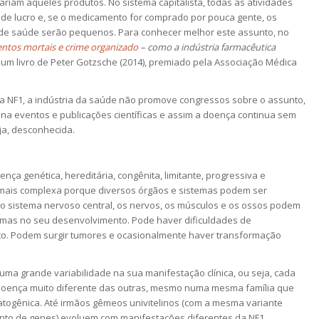
am aqueles produtos. No sistema capitalista, todas as atividades
de lucro e, se o medicamento for comprado por pouca gente, os
a de saúde serão pequenos. Para conhecer melhor este assunto, no
tos mortais e crime organizado
– como a indústria farmacêutica
, um livro de Peter Gotzsche (2014), premiado pela Associação Médica
na NF1, a indústria da saúde não promove congressos sobre o assunto,
na eventos e publicações científicas e assim a doença continua sem
ja, desconhecida.
nça genética, hereditária, congênita, limitante, progressiva e
a mais complexa porque diversos órgãos e sistemas podem ser
, o sistema nervoso central, os nervos, os músculos e os ossos podem
emas no seu desenvolvimento. Pode haver dificuldades de
o. Podem surgir tumores e ocasionalmente haver transformação
uma grande variabilidade na sua manifestação clínica, ou seja, cada
oença muito diferente das outras, mesmo numa mesma família que
togênica. Até irmãos gêmeos univitelinos (com a mesma variante
nto de genes) evoluem com manifestações diferentes da NF1.