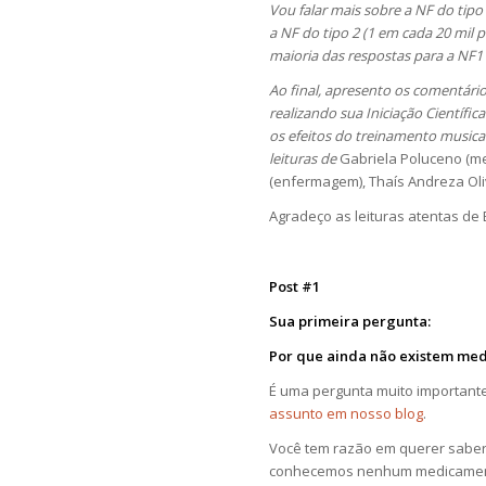
Vou falar mais sobre a NF do tip
a NF do tipo 2 (1 em cada 20 mil
maioria das respostas para a NF1
Ao final, apresento os comentário
realizando sua Iniciação Científi
os efeitos do treinamento musica
leituras de
Gabriela Poluceno (med
(enfermagem), Thaís Andreza Oliv
Agradeço as leituras atentas de
Post #1
Sua primeira pergunta:
Por que ainda não existem med
É uma pergunta muito importante
assunto em nosso blog
.
Você tem razão em querer saber
conhecemos nenhum medicamento