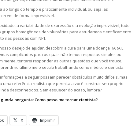
 ao longo do tempo é praticamente individual, ou seja, as
orrem de forma imprevisível.
xidade, a variabilidade de expressão e a evolução imprevisível, tudo
mos grupos homogêneos de voluntários para estudarmos cientificamente
to nas pessoas com NF1.
o nosso desejo de ajudar, descobrir a cura para uma doença RARA E
mas complicados para os quais não temos respostas simples ou
 em mente, tentarei responder as outras questões que você trouxe,
rendi no último meio século trabalhando como médico e cientista.
nformações a seguir possam parecer obstáculos muito difíceis, mas
uma referência realista que permita a você construir seu próprio
ainda desconhecidos. Sem esquecer do acaso, lembra?
gunda pergunta: Como posso me tornar cientista?
ok
X
Imprimir