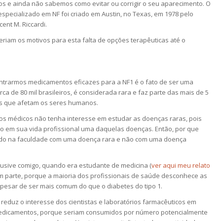
os e ainda não sabemos como evitar ou corrigir o seu aparecimento. O
specializado em NF foi criado em Austin, no Texas, em 1978 pelo
ent M. Riccardi.
riam os motivos para esta falta de opções terapêuticas até o
ontrarmos medicamentos eficazes para a NF1 é o fato de ser uma
ca de 80 mil brasileiros, é considerada rara e faz parte das mais de 5
das que afetam os seres humanos.
os médicos não tenha interesse em estudar as doenças raras, pois
o em sua vida profissional uma daquelas doenças. Então, por que
udo na faculdade com uma doença rara e não com uma doença
lusive comigo, quando era estudante de medicina (
ver aqui meu relato
 em parte, porque a maioria dos profissionais de saúde desconhece as
apesar de ser mais comum do que o diabetes do tipo 1.
eduz o interesse dos cientistas e laboratórios farmacêuticos em
medicamentos, porque seriam consumidos por número potencialmente