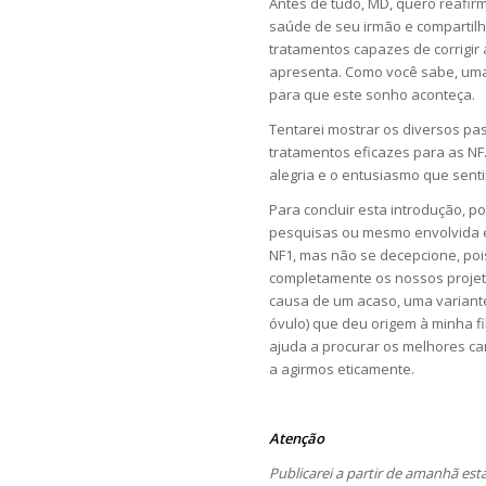
Antes de tudo, MD, quero reafir
saúde de seu irmão e compartilh
tratamentos capazes de corrigir
apresenta. Como você sabe, uma 
para que este sonho aconteça.
Tentarei mostrar os diversos p
tratamentos eficazes para as NF
alegria e o entusiasmo que sen
Para concluir esta introdução, p
pesquisas ou mesmo envolvida e
NF1, mas não se decepcione, po
completamente os nossos projet
causa de um acaso, uma variant
óvulo) que deu origem à minha f
ajuda a procurar os melhores c
a agirmos eticamente.
Atenção
Publicarei a partir de amanhã esta