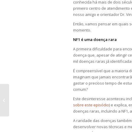
conhecida há mais de dois sécul
primeiro centro de atendimento e
nosso amigo e orientador Dr. Vinc
Então, vamos pensar em quais se
momento.
NF1 é uma doença rara
A primeira dificuldade para enc
doença que, apesar de atingir cer
mil doenças raras já identifica
É compreensível que a maioria d
imaginam que jamais encontrarã
gastar o precioso tempo de est
comum?
Um motivo de grande
alegria: novas
Este desinteresse aconteceu inc
bolsistas de iniciação
sobre este episódio
) e explica,
científica!
doenças raras, incluindo a NF1, 
A raridade das doenças também r
desenvolver novas técnicas e 