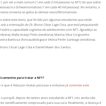
o 1, por ser a mais comum (1 em cada 3 mil pessoas na NF1) do que sobre
 pessoas) e a Schwannomatose (1 em cada 40 mil pessoas). No entanto, a
 nesta conversa se aplica às demais neurofibromatoses.
s sobre este texto, que foi lido por algumas estudantes que estão
ca sob a orientação do Dr. Bruno Cézar Lage Cota, que está pesquisando
l sobre a capacidade cognitiva de adolescentes com NF1. Agradeço as
icina), Maíla Araújo Pinto (medicina), Marina Silva Corgosinho
eira Barbosa (fonoaudiologia) e Vitória Perlin Santiago (medicina).
 Bruno Cézar Lage Cota e Daniel Maier dos Santos.
icamentos para tratar a NF1?
 e que é feita por muitas pessoas e inclusive
já comentei este
 o porquê, depois de tantos anos estudando a NF1, nós ainda não
 cientificamente comprovado para sua cura. Realmente, a doença é