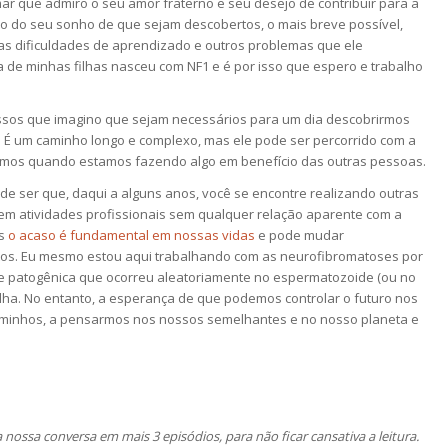
mar que admiro o seu amor fraterno e seu desejo de contribuir para a
o do seu sonho de que sejam descobertos, o mais breve possível,
 as dificuldades de aprendizado e outros problemas que ele
de minhas filhas nasceu com NF1 e é por isso que espero e trabalho
assos que imagino que sejam necessários para um dia descobrirmos
. É um caminho longo e complexo, mas ele pode ser percorrido com a
timos quando estamos fazendo algo em benefício das outras pessoas.
ode ser que, daqui a alguns anos, você se encontre realizando outras
m atividades profissionais sem qualquer relação aparente com a
is
o acaso é fundamental em nossas vidas
e pode mudar
os. Eu mesmo estou aqui trabalhando com as neurofibromatoses por
e patogênica que ocorreu aleatoriamente no espermatozoide (ou no
ilha. No entanto, a esperança de que podemos controlar o futuro nos
aminhos, a pensarmos nos nossos semelhantes e no nosso planeta e
 nossa conversa em mais 3 episódios, para não ficar cansativa a leitura.