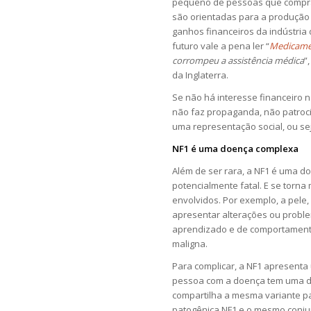
pequeno de pessoas que comprari
são orientadas para a produção 
ganhos financeiros da indústri
futuro vale a pena ler “
Medicamen
corrompeu a assistência médica
”
da Inglaterra.
Se não há interesse financeiro 
não faz propaganda, não patroci
uma representação social, ou se
NF1 é uma doença complexa
Além de ser rara, a NF1 é uma doe
potencialmente fatal. E se torn
envolvidos. Por exemplo, a pele
apresentar alterações ou probl
aprendizado e de comportament
maligna.
Para complicar, a NF1 apresenta 
pessoa com a doença tem uma d
compartilha a mesma variante pa
patogênica NF1 e o mesmo conju