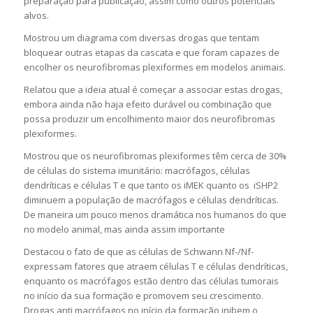
preparação para publicação, assim como outros potenciais
alvos.
Mostrou um diagrama com diversas drogas que tentam
bloquear outras etapas da cascata e que foram capazes de
encolher os neurofibromas plexiformes em modelos animais.
Relatou que a ideia atual é começar a associar estas drogas,
embora ainda não haja efeito durável ou combinação que
possa produzir um encolhimento maior dos neurofibromas
plexiformes.
Mostrou que os neurofibromas plexiformes têm cerca de 30%
de células do sistema imunitário: macrófagos, células
dendríticas e células T e que tanto os iMEK quanto os iSHP2
diminuem a população de macrófagos e células dendríticas.
De maneira um pouco menos dramática nos humanos do que
no modelo animal, mas ainda assim importante
Destacou o fato de que as células de Schwann Nf-/Nf-
expressam fatores que atraem células T e células dendríticas,
enquanto os macrófagos estão dentro das células tumorais
no início da sua formação e promovem seu crescimento.
Drogas anti macrófagos no início da formação inibem o