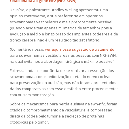
relacionada ao gene NF2 (NF2-SWN)
De início, o palestrante Bradley Welling apresentou uma
opinião controversa, a sua preferência em operar os
schwannomas vestibulares o mais precocemente possível
(quando ainda tem apenas milímetros de tamanho), pois a
evolução a médio e longo prazo dos implantes cocleares e de
tronco cerebral não é um resultado tão satisfatório.
(Comentário nosso:
ver aqui nossa sugestão de tratamento
para schwannomas vestibulares nas pessoas com NF2-SWN,
na qual evitamos a abordagem cirúrgica o máximo possível)
Foi ressaltada a importância de se realizar a ressecção dos
schwannomas com monitorização direta do nervo coclear
para preservação da audição, mas não foram apresentados
dados comparativos com esse desfecho entre procedimentos
com ou sem monitoração.
Sobre os mecanismos para perda auditiva na swn-nf2, foram
citados o comprometimento da vasculatura, a compressão
direta da cóclea pelo tumor e a secreção de proteínas
citotóxicas pelo tumor.