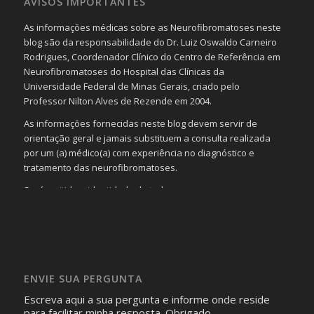
AVISOS IMPORTANTES
As informações médicas sobre as Neurofibromatoses neste
blog são da responsabilidade do Dr. Luiz Oswaldo Carneiro
Rodrigues, Coordenador Clínico do Centro de Referência em
Neurofibromatoses do Hospital das Clínicas da
Universidade Federal de Minas Gerais, criado pelo
Professor Nilton Alves de Rezende em 2004.
As informações fornecidas neste blog devem servir de
orientação geral e jamais substituem a consulta realizada
por um (a) médico(a) com experiência no diagnóstico e
tratamento das neurofibromatoses.
Será omitida a identidade de todas as pessoas que
realizam as perguntas, mesmo que elas não se importem
com isso.
Imagens somente serão publicadas se forem
absolutamente necessárias para o interesse coletivo e,
caso sejam fotos de pessoas, não poderão permitir a
ENVIE SUA PERGUNTA
identificação da pessoa fotografada.
Escreva aqui a sua pergunta e informe onde reside
para facilitar minha resposta. Obrigado.