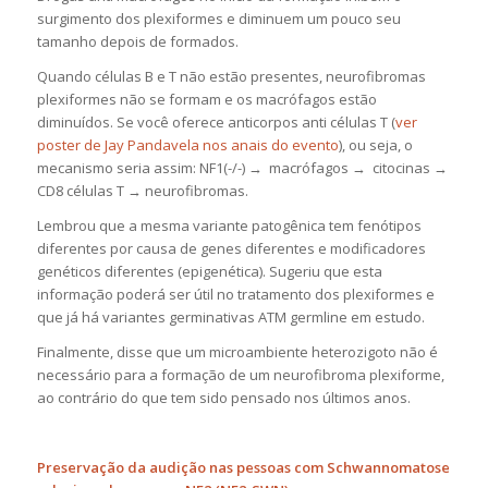
surgimento dos plexiformes e diminuem um pouco seu
tamanho depois de formados.
Quando células B e T não estão presentes, neurofibromas
plexiformes não se formam e os macrófagos estão
diminuídos. Se você oferece anticorpos anti células T (
ver
poster de Jay Pandavela nos anais do evento
), ou seja, o
mecanismo seria assim: NF1(-/-) → macrófagos → citocinas →
CD8 células T → neurofibromas.
Lembrou que a mesma variante patogênica tem fenótipos
diferentes por causa de genes diferentes e modificadores
genéticos diferentes (epigenética). Sugeriu que esta
informação poderá ser útil no tratamento dos plexiformes e
que já há variantes germinativas ATM germline em estudo.
Finalmente, disse que um microambiente heterozigoto não é
necessário para a formação de um neurofibroma plexiforme,
ao contrário do que tem sido pensado nos últimos anos.
Preservação da audição nas pessoas com Schwannomatose