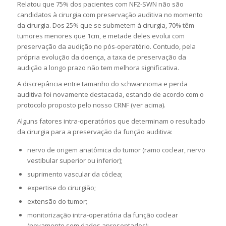
Relatou que 75% dos pacientes com NF2-SWN não são
candidatos à cirurgia com preservação auditiva no momento
da cirurgia. Dos 25% que se submetem à cirurgia, 70% têm
tumores menores que 1cm, e metade deles evolui com
preservação da audição no pós-operatório. Contudo, pela
própria evolução da doença, a taxa de preservação da
audição a longo prazo não tem melhora significativa.
A discrepância entre tamanho do schwannoma e perda
auditiva foi novamente destacada, estando de acordo com o
protocolo proposto pelo nosso CRNF (ver acima).
Alguns fatores intra-operatórios que determinam o resultado
da cirurgia para a preservação da função auditiva:
nervo de origem anatômica do tumor (ramo coclear, nervo
vestibular superior ou inferior);
suprimento vascular da cóclea;
expertise do cirurgião;
extensão do tumor;
monitorização intra-operatória da função coclear
(novamente sem dados apresentados);