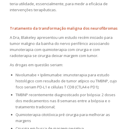
teria utilidade, essencialmente, para medir a eficácia de
intervenções terapêuticas.
Tratamento da transformação maligna dos neurofibromas
A Dra, Blakeley apresentou um estudo recém iniciado para
tumor maligno da bainha do nervo periférico associando
imunoterapia com quimioterapia com cirurgia e com
radioterapia se cirurgia deixar margem com tumor.
As drogas em questão seriam:
Nivolumabe + Ipilimumabe: imunoterapia para estudo
histológico com resultado de tumor atípico ou TMBNP, cujo
foco seriam PD-L1 e células T CD8 (CTLA4 e PD1);
TMBNP recentemente diagnosticado por biópsia: 2 doses
dos medicamentos nas 8 semanas entre a biópsia e o
tratamento tradicional;
Quimioterapia citotóxica pré cirurgia para melhorar as
margens
Cirurgia em busca de margem negativa.