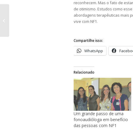
reconhecem. Mas o fato de estarm
de otimismo. Estudos como esse
Dificuldades cognitivas
abordagens terapêuticas mais pr
e comportamentais da
vive com NF1.
NF1: hiperativação
cerebral pré-frontal...
Compartilhe isso:
WhatsApp
Facebo
Relacionado
Um grande passo de uma
fonoaudióloga em benefício
das pessoas com NF1