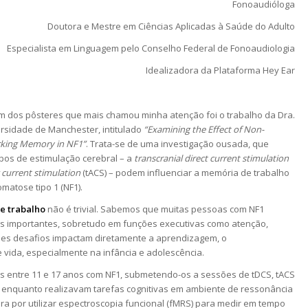
Fonoaudióloga
Doutora e Mestre em Ciências Aplicadas à Saúde do Adulto
Especialista em Linguagem pelo Conselho Federal de Fonoaudiologia
Idealizadora da Plataforma Hey Ear
um dos pôsteres que mais chamou minha atenção foi o trabalho da Dra.
rsidade de Manchester, intitulado
“Examining the Effect of Non-
orking Memory in NF1”
. Trata-se de uma investigação ousada, que
pos de estimulação cerebral – a
transcranial direct current stimulation
g current stimulation
(tACS) – podem influenciar a memória de trabalho
atose tipo 1 (NF1).
e trabalho
não é trivial. Sabemos que muitas pessoas com NF1
as importantes, sobretudo em funções executivas como atenção,
Esses desafios impactam diretamente a aprendizagem, o
vida, especialmente na infância e adolescência.
s entre 11 e 17 anos com NF1, submetendo-os a sessões de tDCS, tACS
, enquanto realizavam tarefas cognitivas em ambiente de ressonância
ra por utilizar espectroscopia funcional (fMRS) para medir em tempo