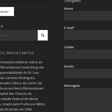
Obrigado.
Nome
CA
E-mail*
Cidade
SOS IMPORTANTES
formações médicas sobre as
Estado
fibromatoses neste blog são
sponsabilidade do Dr. Luiz
do Carneiro Rodrigues,
enador Clínico do Centro de
Mensagem
ência em Neurofibromatoses
pital das Clínicas da
rsidade Federal de Minas
, criado pelo Professor Nilton
 de Rezende em 2004.