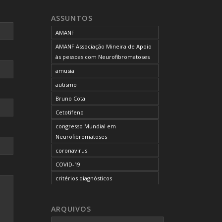
neurofibromatose do tipo 1
ASSUNTOS
neurofibromatose do tipo 2
AMANF
neurofibromatoses
AMANF Associação Mineira de Apoio
NF1
às pessoas com Neurofibromatoses
NF2
amusia
OCUPAÇÃO DO BLOG
autismo
onde tratar
Bruno Cota
problemas comportamentais
Cetotifeno
reunião mensal da AMANF
congresso Mundial em
selumetinibe
Neurofibromatoses
Sem categoria
coronavirus
SUS
COVID-19
TDAH
critérios diagnósticos
tratamento
CTF
tumor maligno da bainha do nervo
curso de capacitação
ARQUIVOS
periférico
desordem do processamento