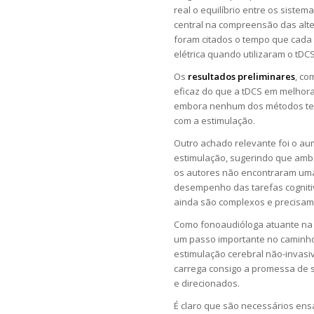
real o equilíbrio entre os sistem
central na compreensão das alte
foram citados o tempo que cada p
elétrica quando utilizaram o tD
Os
resultados preliminares
, co
eficaz do que a tDCS em melhor
embora nenhum dos métodos ten
com a estimulação.
Outro achado relevante foi o au
estimulação, sugerindo que amba
os autores não encontraram uma 
desempenho das tarefas cogniti
ainda são complexos e precisam
Como fonoaudióloga atuante na 
um passo importante no caminh
estimulação cerebral não-invasi
carrega consigo a promessa de s
e direcionados.
É claro que são necessários ens