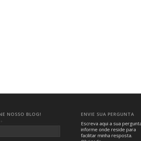
INE NOSSO BLOG!
ENVIE SUA PERGUNTA
*
l
Escreva aqui a sua pergunt
informe onde reside para
facilitar minha resposta.