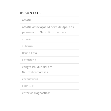
ASSUNTOS
AMANF
AMANF Associação Mineira de Apoio às
pessoas com Neurofibromatoses
amusia
autismo
Bruno Cota
Cetotifeno
congresso Mundial em
Neurofibromatoses
coronavirus
COVID-19
critérios diagnósticos
CTF
curso de capacitação