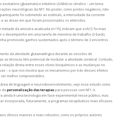
as excitatório (glutamato) e inibitório (GABA) no cérebro – um tema
rações neurológicas da NF1. No poster, como pontos negativos, não
articipante foi submetido ao estímulo, a intensidade da corrente
CS e as áreas em que foram posicionados os eletrodos.
m metade da amostra analisada (n=15), indicam que a tACS foi mais
ar o desempenho em uma tarefa de memória de trabalho (2-back),
ha promovido ganhos sustentados após o término de 3 encontros
mento da atividade glutamatérgica durante as sessões de
s as técnicas têm potencial de modular a atividade cerebral. Contudo,
relação direta entre esses níveis bioquímicos e as mudanças no
vas – o que nos mostra que os mecanismos por trás desses efeitos
 ser melhor compreendidos.
área de linguagem e neurodesenvolvimento, vejo esse estudo como
o da
personalização das terapias
para pessoas com NF1. A
va ainda é uma tecnologia em fase experimental nesse público, mas
er incorporada, futuramente, a programas terapêuticos mais eficazes
aios clínicos maiores e mais robustos, como os próprios autores