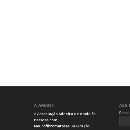
A AMANF
ASS
E-mai
A
Associação Mineira de Apoio às
Pessoas com
Neurofibromatoses
(AMANF) foi