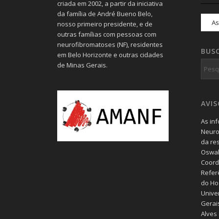
criada em 2002, a partir da iniciativa
da família de André Bueno Belo,
nosso primeiro presidente, e de
outras famílias com pessoas com
neurofibromatoses (NF), residentes
BUS
em Belo Horizonte e outras cidades
de Minas Gerais.
AVI
As in
Neuro
da re
Oswal
Coord
Refer
do Hos
Unive
Gerais
Alves