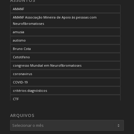
ASSUNTOS
AMANF
AMANF Associação Mineira de Apoio às pessoas com
Neurofibromatoses
amusia
autismo
Bruno Cota
Cetotifeno
congresso Mundial em Neurofibromatoses
coronavirus
COVID-19
critérios diagnósticos
CTF
curso de capacitação
ARQUIVOS
desordem do processamento auditivo
diagnóstico
dificuldades cognitivas