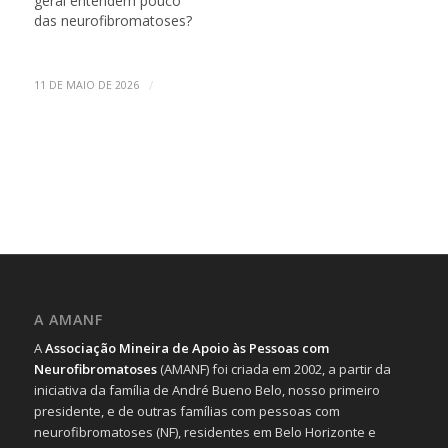
geral entendem pouco
das neurofibromatoses?
/
11 DE MAIO DE 2026
A AMANF
A
Associação Mineira de Apoio às Pessoas com
Neurofibromatoses
(AMANF) foi criada em 2002, a partir da
iniciativa da família de André Bueno Belo, nosso primeiro
presidente, e de outras famílias com pessoas com
neurofibromatoses (NF), residentes em Belo Horizonte e