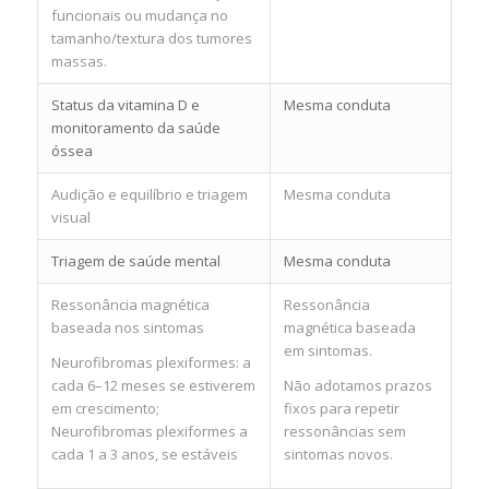
funcionais ou mudança no
tamanho/textura dos tumores
massas.
Status da vitamina D e
Mesma conduta
monitoramento da saúde
óssea
Audição e equilíbrio e triagem
Mesma conduta
visual
Triagem de saúde mental
Mesma conduta
Ressonância magnética
Ressonância
baseada nos sintomas
magnética baseada
em sintomas.
Neurofibromas plexiformes: a
cada 6–12 meses se estiverem
Não adotamos prazos
em crescimento;
fixos para repetir
Neurofibromas plexiformes a
ressonâncias sem
cada 1 a 3 anos, se estáveis
sintomas novos.