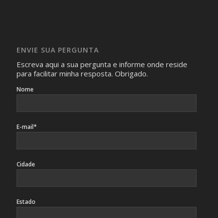
com isso.
Imagens somente serão publicadas se forem
absolutamente necessárias para o interesse coletivo e,
caso sejam fotos de pessoas, não poderão permitir a
ENVIE SUA PERGUNTA
identificação da pessoa fotografada.
Escreva aqui a sua pergunta e informe onde reside
para facilitar minha resposta. Obrigado.
Nome
E-mail*
Cidade
Estado