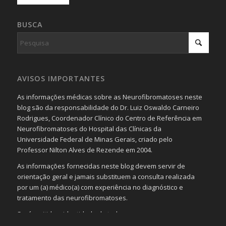
BUSCA
AVISOS IMPORTANTES
As informações médicas sobre as Neurofibromatoses neste
blog são da responsabilidade do Dr. Luiz Oswaldo Carneiro
Rodrigues, Coordenador Clínico do Centro de Referência em
Neurofibromatoses do Hospital das Clínicas da
Universidade Federal de Minas Gerais, criado pelo
Professor Nilton Alves de Rezende em 2004.
As informações fornecidas neste blog devem servir de
orientação geral e jamais substituem a consulta realizada
por um (a) médico(a) com experiência no diagnóstico e
tratamento das neurofibromatoses.
Será omitida a identidade de todas as pessoas que
realizam as perguntas, mesmo que elas não se importem