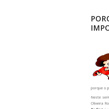
POR
IMP
porque o p
Neste sent
Oliveira R