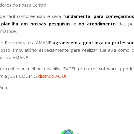
dores do nosso Centro.
i de fácil compreensão e será
fundamental para começarmos 
 planilha em nossas pesquisas e no atendimento
das pe
omatose.
de Referência e a AMANF
agradecem a gentileza da professo
nosso ambulatório especialmente para realizar sua aula como c
 para a AMANF.
r conhecer melhor a planilha EXCEL (e outros softwares) pod
om a JUST CODING
clicando AQUI
.
Ana.