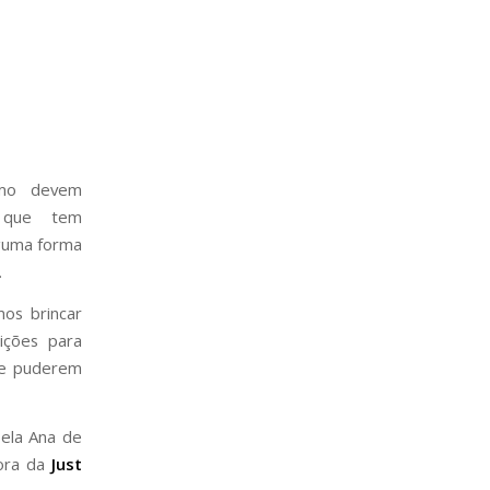
omo devem
s que tem
guma forma
.
os brincar
ições para
ue puderem
pela Ana de
tora da
Just