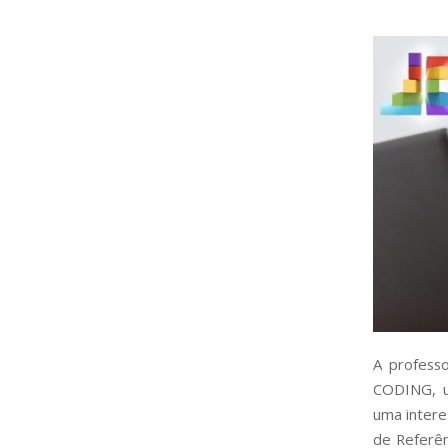
A profess
CODING,
uma intere
de Referên