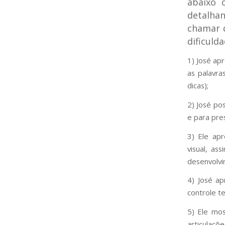
abaixo 
detalha
chamar d
dificuld
1) José ap
as palavra
dicas);
2) José po
e para pre
3) Ele apr
visual, a
desenvolvi
4) José ap
controle t
5) Ele mo
articulaçõe