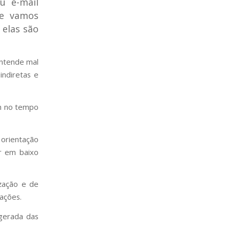
u e-mail
ue vamos
 elas são
entende mal
indiretas e
em no tempo
 orientação
r em baixo
ização e de
mações.
gerada das