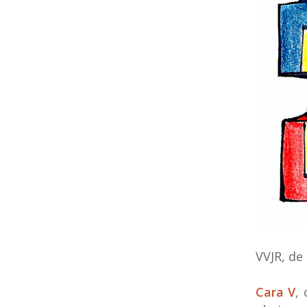
VVJR, de
Cara V
,