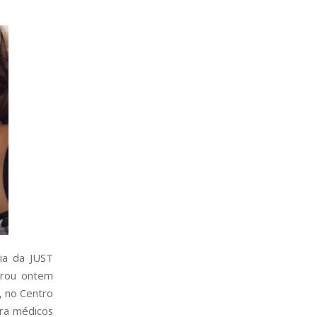
cia da JUST
strou ontem
, no Centro
ara médicos