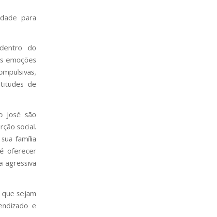
ldade para
dentro do
 as emoções
ompulsivas,
titudes de
o José são
rção social.
sua família
 é oferecer
a agressiva
s que sejam
endizado e