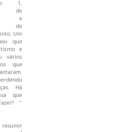
po 1,
ade de
der e
as de
nto. Um
hou que
tismo e
u vários
tos que
ntaram.
erdendo
ças. Há
isa que
azer? ”
.
u resumir