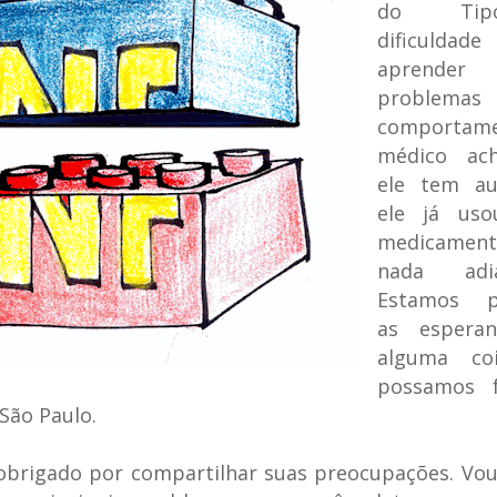
do Ti
dificuld
apren
problem
comportame
médico ac
ele tem au
ele já uso
medicamen
nada adia
Estamos p
as esperan
alguma co
possamos f
 São Paulo.
 obrigado por compartilhar suas preocupações. Vo