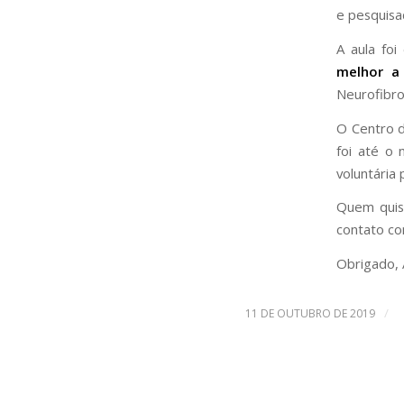
e pesquisa
A aula fo
melhor a
Neurofibr
O Centro 
foi até o 
voluntária
Quem quise
contato c
Obrigado, 
/
11 DE OUTUBRO DE 2019