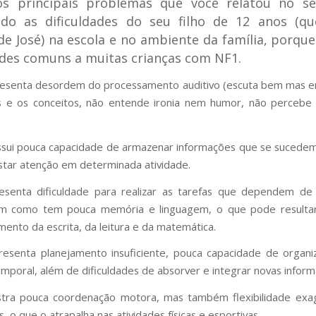
os principais problemas que você relatou no se
ndo as dificuldades do seu filho de 12 anos (q
e José) na escola e no ambiente da família, porque
ades comuns a muitas crianças com NF1.
resenta desordem do processamento auditivo (escuta bem mas 
s e os conceitos, não entende ironia nem humor, não percebe 
ssui pouca capacidade de armazenar informações que se suced
star atenção em determinada atividade.
esenta dificuldade para realizar as tarefas que dependem de
ssim como tem pouca memória e linguagem, o que pode resulta
mento da escrita, da leitura e da matemática.
resenta planejamento insuficiente, pouca capacidade de organ
emporal, além de dificuldades de absorver e integrar novas infor
stra pouca coordenação motora, mas também flexibilidade exa
s, o que o atrapalha nas atividades físicas e esportivas.