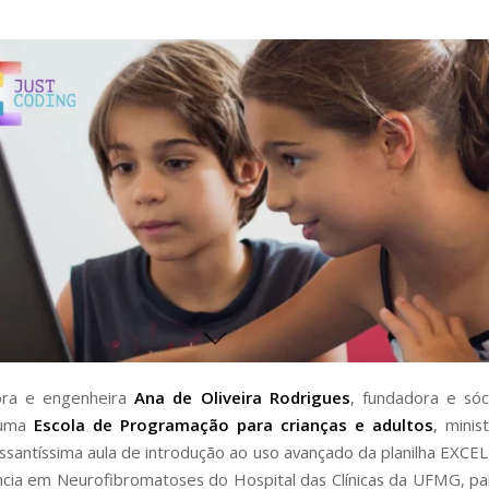
ora e engenheira
Ana de Oliveira Rodrigues
, fundadora e só
 uma
Escola de Programação para crianças e adultos
, mini
ssantíssima aula de introdução ao uso avançado da planilha EXCEL
cia em Neurofibromatoses do Hospital das Clínicas da UFMG, p