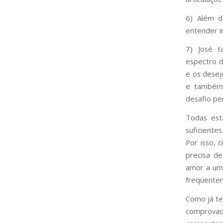
6) Além d
entender i
7) José 
espectro d
e os desej
e também 
desafio p
Todas est
suficientes
Por isso, 
precisa de
amor a uma
frequentem
Como já te
comprovad