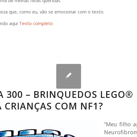
ma de minhas filhas queridas.
eza que, como eu, vão se emocionar com o texto.
ando aqui
Texto completo
A 300 – BRINQUEDOS LEGO®
 CRIANÇAS COM NF1?
“Meu filho 
Neurofibro