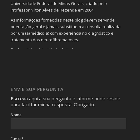
Universidade Federal de Minas Gerais, criado pelo
Professor Nilton Alves de Rezende em 2004.
As informações fornecidas neste blog devem servir de
orientação geral e jamais substituem a consulta realizada
por um (a) médico(a) com experiência no diagnóstico e
tratamento das neurofibromatoses.
Será omitida a identidade de todas as pessoas que
realizam as perguntas, mesmo que elas não se importem
com isso.
Imagens somente serão publicadas se forem
absolutamente necessárias para o interesse coletivo e,
caso sejam fotos de pessoas, não poderão permitir a
ENVIE SUA PERGUNTA
identificação da pessoa fotografada.
Escreva aqui a sua pergunta e informe onde reside
para facilitar minha resposta. Obrigado.
Nome
E-mail*