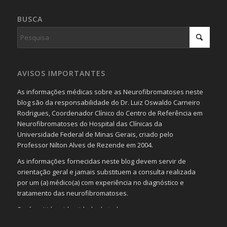
BUSCA
AVISOS IMPORTANTES
As informações médicas sobre as Neurofibromatoses neste
blog são da responsabilidade do Dr. Luiz Oswaldo Carneiro
Rodrigues, Coordenador Clínico do Centro de Referência em
Neurofibromatoses do Hospital das Clínicas da
Universidade Federal de Minas Gerais, criado pelo
Professor Nilton Alves de Rezende em 2004.
As informações fornecidas neste blog devem servir de
orientação geral e jamais substituem a consulta realizada
por um (a) médico(a) com experiência no diagnóstico e
tratamento das neurofibromatoses.
Será omitida a identidade de todas as pessoas que
realizam as perguntas, mesmo que elas não se importem