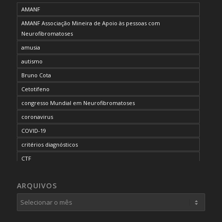
AMANF
AMANF Associação Mineira de Apoio às pessoas com
Neurofibromatoses
amusia
autismo
Bruno Cota
Cetotifeno
congresso Mundial em Neurofibromatoses
coronavirus
COVID-19
critérios diagnósticos
CTF
curso de capacitação
ARQUIVOS
desordem do processamento auditivo
diagnóstico
dificuldades cognitivas