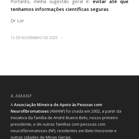
Portanto, minha sugestão geral é:
evitar até que
tenhamos informações científicas seguras
.
Dr Lor
/
13 DE NOVEMBRO DE 2025
A AMANF
A
Associação Mineira de Apoio às Pessoas com
Neurofibromatoses
(AMANF) foi criada em 2002, a partir da
iniciativa da família de André Bueno Belo, nosso primeiro
presidente, e de outras famílias com pessoas com
neurofibromatoses (NF), residentes em Belo Horizonte e
outras cidades de Minas Gerais.