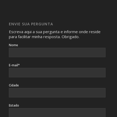
com isso.
Imagens somente serão publicadas se forem
absolutamente necessárias para o interesse coletivo e,
caso sejam fotos de pessoas, não poderão permitir a
ENVIE SUA PERGUNTA
identificação da pessoa fotografada.
Escreva aqui a sua pergunta e informe onde reside
para facilitar minha resposta. Obrigado.
Nome
E-mail*
Cidade
Estado