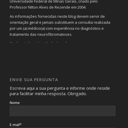
Universidade Federal de Minas Gerais, criado pelo
Professor Nilton Alves de Rezende em 2004.
As informações fornecidas neste blog devem servir de
orientação geral e jamais substituem a consulta realizada
por um (a) médico(a) com experiência no diagnóstico e
tratamento das neurofibromatoses.
Será omitida a identidade de todas as pessoas que
realizam as perguntas, mesmo que elas não se importem
com isso.
Imagens somente serão publicadas se forem
absolutamente necessárias para o interesse coletivo e,
caso sejam fotos de pessoas, não poderão permitir a
ENVIE SUA PERGUNTA
identificação da pessoa fotografada.
Escreva aqui a sua pergunta e informe onde reside
para facilitar minha resposta. Obrigado.
Nome
E-mail*