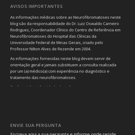
AVISOS IMPORTANTES
As informações médicas sobre as Neurofibromatoses neste
blog são da responsabilidade do Dr. Luiz Oswaldo Carneiro
Rodrigues, Coordenador Clínico do Centro de Referência em
Neurofibromatoses do Hospital das Clínicas da
Universidade Federal de Minas Gerais, criado pelo
Professor Nilton Alves de Rezende em 2004.
As informações fornecidas neste blog devem servir de
orientação geral e jamais substituem a consulta realizada
por um (a) médico(a) com experiência no diagnóstico e
tratamento das neurofibromatoses.
Será omitida a identidade de todas as pessoas que
realizam as perguntas, mesmo que elas não se importem
com isso.
Imagens somente serão publicadas se forem
absolutamente necessárias para o interesse coletivo e,
caso sejam fotos de pessoas, não poderão permitir a
ENVIE SUA PERGUNTA
identificação da pessoa fotografada.
Escreva aqui a sua pergunta e informe onde reside