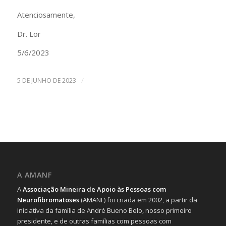
Atenciosamente,
Dr. Lor
5/6/2023
/
5 DE JUNHO DE 2023
A AMANF
A
Associação Mineira de Apoio às Pessoas com
Neurofibromatoses
(AMANF) foi criada em 2002, a partir da
iniciativa da família de André Bueno Belo, nosso primeiro
presidente, e de outras famílias com pessoas com