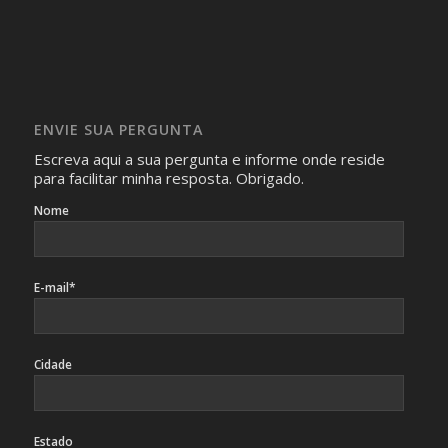
Será omitida a identidade de todas as pessoas que
realizam as perguntas, mesmo que elas não se importem
com isso.
Imagens somente serão publicadas se forem
absolutamente necessárias para o interesse coletivo e,
caso sejam fotos de pessoas, não poderão permitir a
ENVIE SUA PERGUNTA
identificação da pessoa fotografada.
Escreva aqui a sua pergunta e informe onde reside
para facilitar minha resposta. Obrigado.
Nome
E-mail*
Cidade
Estado