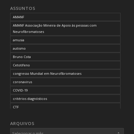
ASSUNTOS
AMANF
AMANF Associação Mineira de Apoio às pessoas com
Neurofibromatoses
amusia
autismo
Bruno Cota
Cetotifeno
congresso Mundial em Neurofibromatoses
coronavirus
COVID-19
critérios diagnósticos
CTF
curso de capacitação
ARQUIVOS
desordem do processamento auditivo
diagnóstico