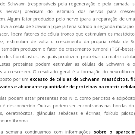
s de Schwann (responsáveis pela regeneração e pela camada is
os nervos) precisam do estímulo dos nervos para cresc
rem. Algum fator produzido pelo nervo (para a reparação de uma
tiva a célula de Schwann [que já teria sofrido a segunda mutação 
escer, libera fatores de célula tronco que estimulam os mastócitos
ez, estimulam de volta o crescimento da própria célula de S
 também produzem o fator de crescimento tumoral (TGF-beta) 
o dos fibroblastos, os quais produzem proteínas da matriz celula
Estas proteínas podem estimular as células de Schwann e o
os a crescerem. O resultado geral é a formação do neurofibro
posto por um
excesso de células de Schwann, mastócitos, fi
zados e abundante quantidade de proteínas na matriz celula
ulas podem estar presentes nos NFc, como pericitos e adipócit
a é desconhecido. Outras podem ser encontradas nas bordas d
s, ceratinócitos, glândulas sebáceas e écrinas, folículo pilos
neurofibroma.
ma semana continuamos com informações
sobre o apareci