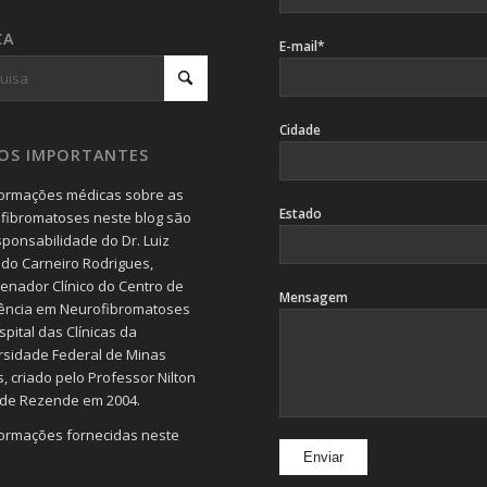
CA
E-mail*
Cidade
SOS IMPORTANTES
formações médicas sobre as
Estado
fibromatoses neste blog são
sponsabilidade do Dr. Luiz
do Carneiro Rodrigues,
enador Clínico do Centro de
Mensagem
ência em Neurofibromatoses
pital das Clínicas da
rsidade Federal de Minas
, criado pelo Professor Nilton
 de Rezende em 2004.
formações fornecidas neste
devem servir de orientação
 e jamais substituem a