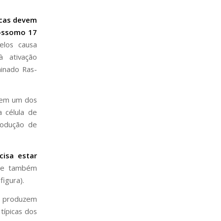
cas devem
ssomo 17
los causa
à ativação
inado Ras-
 em um dos
 célula de
rodução de
cisa estar
que também
figura).
ue produzem
típicas dos