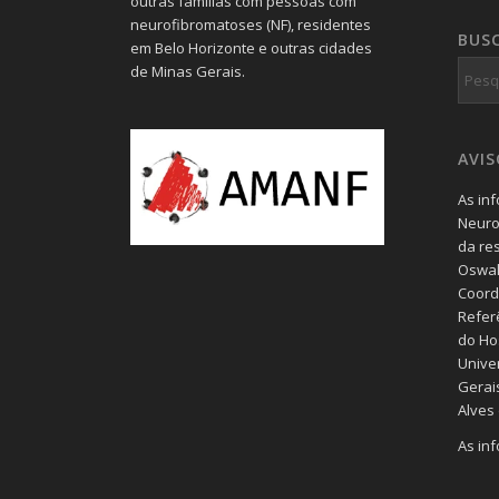
outras famílias com pessoas com
neurofibromatoses (NF), residentes
BUS
em Belo Horizonte e outras cidades
de Minas Gerais.
AVI
As in
Neuro
da re
Oswal
Coord
Refer
do Hos
Unive
Gerais
Alves
As in
blog 
geral