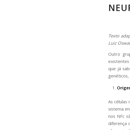
NEU
Texto adap
Luiz Oswal
Outro gru
existentes
que já sab
genéticos,
Orige
As células
sistema im
nos NFc s
diferença 