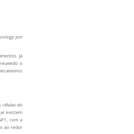
urology por
imentos já
 reunindo o
 mecanismos
 células do
que existem
NF1, com a
as ao redor