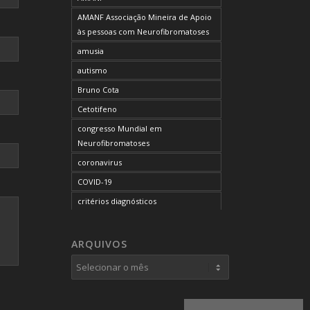
AMANF Associação Mineira de Apoio
às pessoas com Neurofibromatoses
amusia
autismo
Bruno Cota
Cetotifeno
congresso Mundial em
Neurofibromatoses
coronavirus
COVID-19
critérios diagnósticos
CTF
curso de capacitação
ARQUIVOS
desordem do processamento
auditivo
diagnóstico