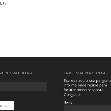
NFc.
INE NOSSO BLOG!
ENVIE SUA PERGUNTA
*
l
Escreva aqui a sua pergunt
informe onde reside para
facilitar minha resposta.
Obrigado.
Nome