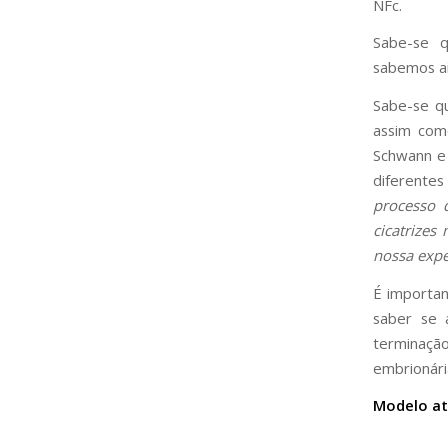
NFc.
Sabe-se q
sabemos ai
Sabe-se qu
assim com
Schwann e 
diferentes
processo 
cicatrize
nossa expe
É importan
saber se 
terminaçã
embrionári
Modelo at