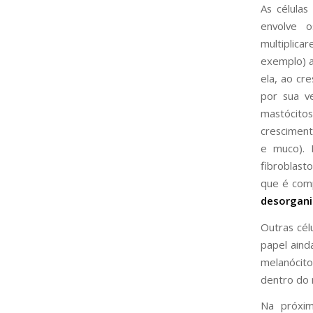
As célula
envolve 
multiplica
exemplo) a
ela, ao cr
por sua v
mastócitos
cresciment
e muco). 
fibroblast
que é com
desorgani
Outras cél
papel aind
melanócito
dentro do 
Na próxi