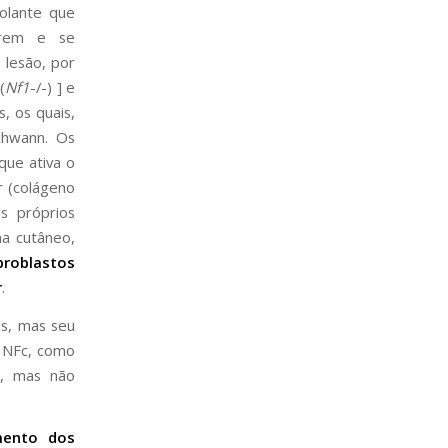
olante que
erem e se
 lesão, por
(
Nf1
-/-) ] e
, os quais,
chwann. Os
que ativa o
r (colágeno
s próprios
ma cutâneo,
broblastos
r
.
os, mas seu
o NFc, como
o), mas não
mento dos