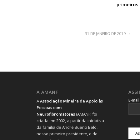
primeiros 
/
31 DE JANEIRO DE 2019
A AMANF
ASS
E-mai
A
Associação Mineira de Apoio às
Pessoas com
Neurofibromatoses
(AMANF) foi
criada em 2002, a partir da iniciativa
da família de André Bueno Belo,
nosso primeiro presidente, e de