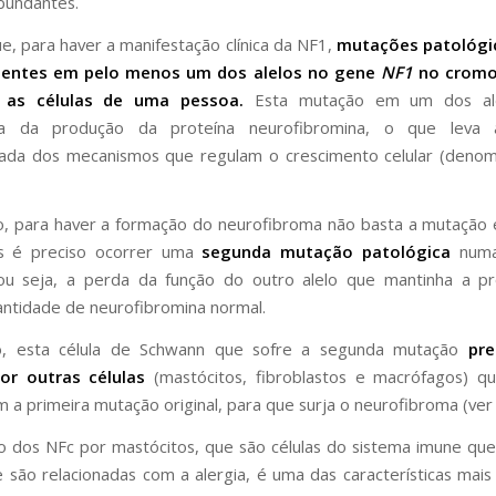
bundantes.
e, para haver a manifestação clínica da NF1,
mutações patológi
sentes em pelo menos um dos alelos no gene
NF1
no cromo
 as células de uma pessoa.
Esta mutação em um dos ale
ncia da produção da proteína neurofibromina, o que leva 
lada dos mecanismos que regulam o crescimento celular (denom
o, para haver a formação do neurofibroma não basta a mutação
ois é preciso ocorrer uma
segunda mutação patológica
numa
ou seja, a perda da função do outro alelo que mantinha a p
ntidade de neurofibromina normal.
o, esta célula de Schwann que sofre a segunda mutação
pre
or outras células
(mastócitos, fibroblastos e macrófagos) 
 a primeira mutação original, para que surja o neurofibroma (ver 
ção dos NFc por mastócitos, que são células do sistema imune q
e são relacionadas com a alergia, é uma das características mais 