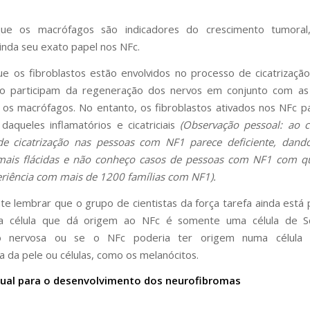
ue os macrófagos são indicadores do crescimento tumora
nda seu exato papel nos NFc.
e os fibroblastos estão envolvidos no processo de cicatrização
o participam da regeneração dos nervos em conjunto com as 
os macrófagos. No entanto, os fibroblastos ativados nos NFc 
 daqueles inflamatórios e cicatriciais
(Observação pessoal: ao c
de cicatrização nas pessoas com NF1 parece deficiente, dand
s mais flácidas e não conheço casos de pessoas com NF1 com q
riência com mais de 1200 famílias com NF1).
te lembrar que o grupo de cientistas da força tarefa ainda está
a célula que dá origem ao NFc é somente uma célula de 
o nervosa ou se o NFc poderia ter origem numa célula 
a da pele ou células, como os melanócitos.
ual para o desenvolvimento dos neurofibromas