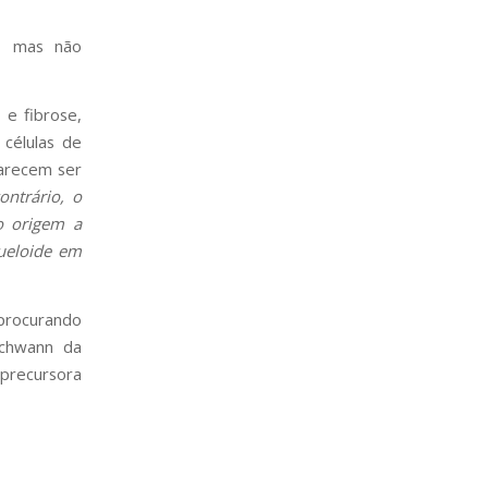
l, mas não
 e fibrose,
células de
parecem ser
ontrário, o
o origem a
ueloide em
 procurando
Schwann da
precursora