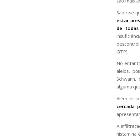
são mais a
Sabe-se qu
estar pre
de todas
insuficiê
descontro
GTP).
No entant
alelos, p
Schwann, 
alguma qua
Além diss
cercada p
apresentam
A infiltra
histamina 