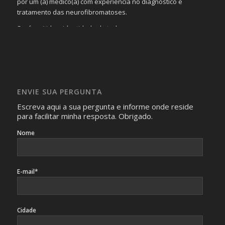
por um (a) médico(a) com experiência no diagnóstico e
tratamento das neurofibromatoses.
Será omitida a identidade de todas as pessoas que
realizam as perguntas, mesmo que elas não se importem
com isso.
Imagens somente serão publicadas se forem
absolutamente necessárias para o interesse coletivo e,
caso sejam fotos de pessoas, não poderão permitir a
ENVIE SUA PERGUNTA
identificação da pessoa fotografada.
Escreva aqui a sua pergunta e informe onde reside
para facilitar minha resposta. Obrigado.
Nome
E-mail*
Cidade