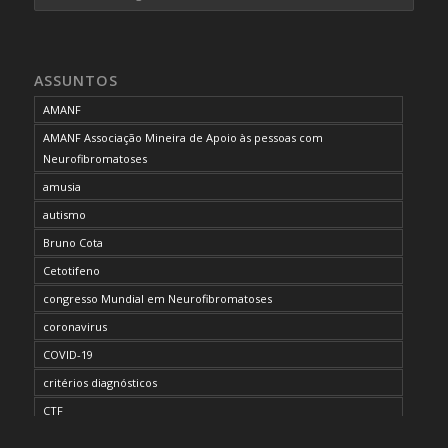
ASSUNTOS
AMANF
AMANF Associação Mineira de Apoio às pessoas com
Neurofibromatoses
amusia
autismo
Bruno Cota
Cetotifeno
congresso Mundial em Neurofibromatoses
coronavirus
COVID-19
critérios diagnósticos
CTF
curso de capacitação