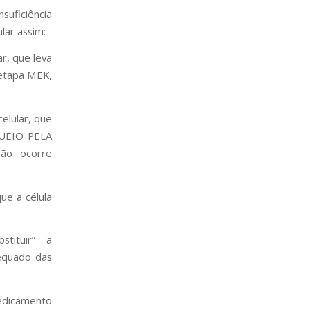
suficiência
lar assim:
r, que leva
 etapa MEK,
elular, que
OQUEIO PELA
ão ocorre
ue a célula
tituir” a
dequado das
dicamento