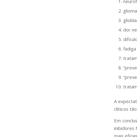
neuro
glioma
gliob
dor ne
dificu
fadiga
tratam
“preve
“preve
tratam
A expectat
clínicos t
Em conclus
inibidores
mais efici