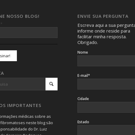
INE NOSSO BLOG!
ENVIE SUA PERGUNTA
*
l
Escreva aqui a sua pergunt
informe onde reside para
facilitar minha resposta.
Obrigado.
Nome
CA
E-mail*
Cidade
SOS IMPORTANTES
formações médicas sobre as
Estado
fibromatoses neste blog são
sponsabilidade do Dr. Luiz