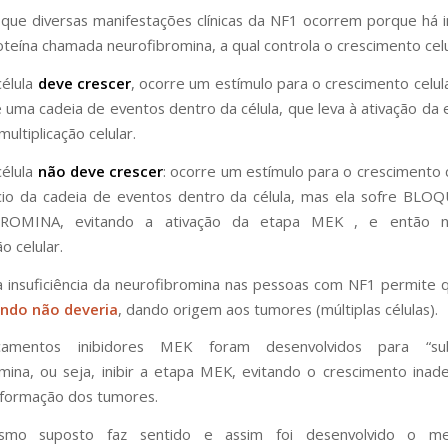
 que diversas manifestações clínicas da NF1 ocorrem porque há in
teína chamada neurofibromina, a qual controla o crescimento celu
célula
deve crescer
, ocorre um
estímulo para o crescimento celula
de uma cadeia de eventos dentro da célula, que leva à ativação da
multiplicação celular.
célula
não deve crescer
: ocorre um estímulo para o crescimento c
ício da cadeia de eventos dentro da célula, mas ela sofre BL
ROMINA, evitando a ativação da etapa MEK , e então n
ão celular.
a insuficiência da neurofibromina nas pessoas com NF1 permite q
ndo não deveria
, dando origem aos tumores (múltiplas células).
amentos inibidores MEK foram desenvolvidos para “subs
mina, ou seja, inibir a etapa MEK, evitando o crescimento ina
a formação dos tumores.
smo suposto faz sentido e assim foi desenvolvido o me