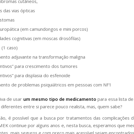
fibromas cutâneos,
s das vias ópticas
lastomas
uropática (em camundongos e mini porcos)
ldades cognitivas (em moscas drosófilas)
 (1 caso)
ento adjuvante na transformação maligna
ntivos” para crescimento dos tumores
ntivos” para displasia do esfenoide
ento de problemas psiquiátricos em pessoas com NF1
iva de usar
um mesmo tipo de medicamento
para essa lista d
ão diferentes entre si parece pouco realista, mas, quem sabe?
ão, é possível que a busca por tratamentos das complicações
 MEK continue por alguns anos e, nesta busca, esperamos que m
entes, mais seguros e com preço mais acessível sejam encontrado