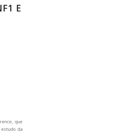
F1 E
erence, que
o estudo da