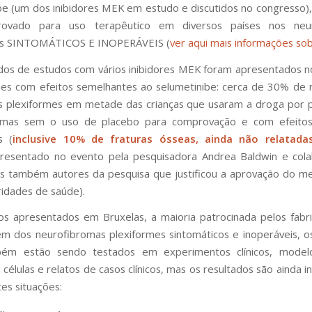
be (um dos inibidores MEK em estudo e discutidos no congresso),
ovado para uso terapêutico em diversos países nos neu
es SINTOMÁTICOS E INOPERÁVEIS (
ver aqui mais informações sob
dos de estudos com vários inibidores MEK foram apresentados n
les com efeitos semelhantes ao selumetinibe: cerca de 30% de
s plexiformes em metade das crianças que usaram a droga por 
mas sem o uso de placebo para comprovação e com efeitos 
s (
inclusive 10% de fraturas ósseas, ainda não relatada
resentado no evento pela pesquisadora Andrea Baldwin e cola
es também autores da pesquisa que justificou a aprovação do 
ridades de saúde).
s apresentados em Bruxelas, a maioria patrocinada pelos fabr
ém dos neurofibromas plexiformes sintomáticos e inoperáveis, os
m estão sendo testados em experimentos clínicos, modelo
 células e relatos de casos clínicos, mas os resultados são ainda i
tes situações: