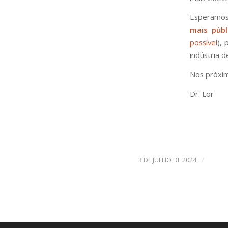
Esperamos
mais púb
possível
), 
indústria 
Nos próxi
Dr. Lor
/
3 DE JULHO DE 2024