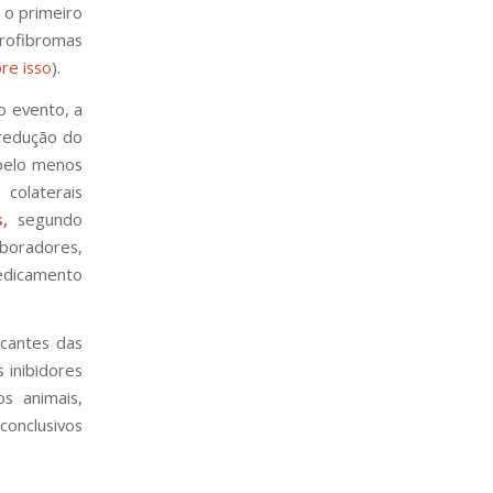
 o primeiro
rofibromas
re isso
).
o evento, a
 redução do
pelo menos
colaterais
s,
segundo
boradores,
medicamento
icantes das
 inibidores
s animais,
nconclusivos