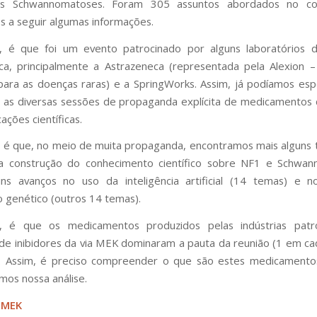
s Schwannomatoses. Foram 305 assuntos abordados no co
 a seguir algumas informações.
, é que foi um evento patrocinado por alguns laboratórios d
ca, principalmente a Astrazeneca (representada pela Alexion 
para as doenças raras) e a SpringWorks. Assim, já podíamos es
 as diversas sessões de propaganda explícita de medicamentos 
ações científicas.
 é que, no meio de muita propaganda, encontramos mais alguns ti
ta construção do conhecimento científico sobre NF1 e Schwan
ns avanços no uso da inteligência artificial (14 temas) e 
 genético (outros 14 temas).
a, é que os medicamentos produzidos pelas indústrias patro
e inibidores da via MEK dominaram a pauta da reunião (1 em c
s). Assim, é preciso compreender o que são estes medicamento
mos nossa análise.
s MEK