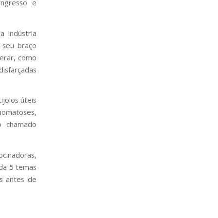
ngresso e
a indústria
– seu braço
perar, como
disfarçadas
jolos úteis
nomatoses,
no chamado
cinadoras,
ada 5 temas
s antes de