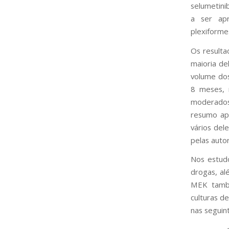
selumetini
a ser apr
plexiform
Os resulta
maioria de
volume do
8 meses, 
moderado
resumo ap
vários del
pelas auto
Nos estudo
drogas, al
MEK també
culturas de
nas seguin