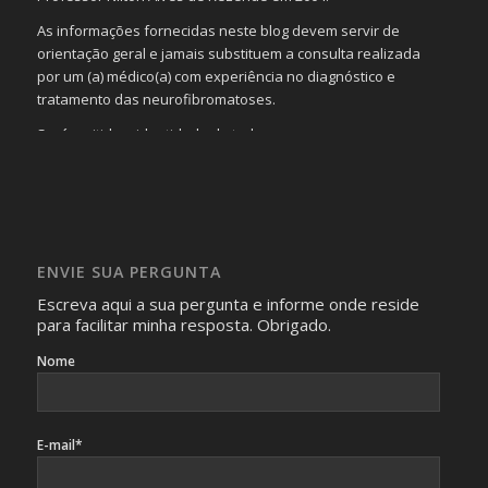
As informações fornecidas neste blog devem servir de
orientação geral e jamais substituem a consulta realizada
por um (a) médico(a) com experiência no diagnóstico e
tratamento das neurofibromatoses.
Será omitida a identidade de todas as pessoas que
realizam as perguntas, mesmo que elas não se importem
com isso.
Imagens somente serão publicadas se forem
absolutamente necessárias para o interesse coletivo e,
caso sejam fotos de pessoas, não poderão permitir a
ENVIE SUA PERGUNTA
identificação da pessoa fotografada.
Escreva aqui a sua pergunta e informe onde reside
para facilitar minha resposta. Obrigado.
Nome
E-mail*