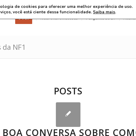
ecnologia de cookies para oferecer uma melhor experiência de uso.
rviços, você está ciente dessa funcionalidade.
Saiba mais
.
3 8 26
Neurofibromatoses
Pergunte ao Dr
Atend
s da NF1
POSTS
 BOA CONVERSA SOBRE CO