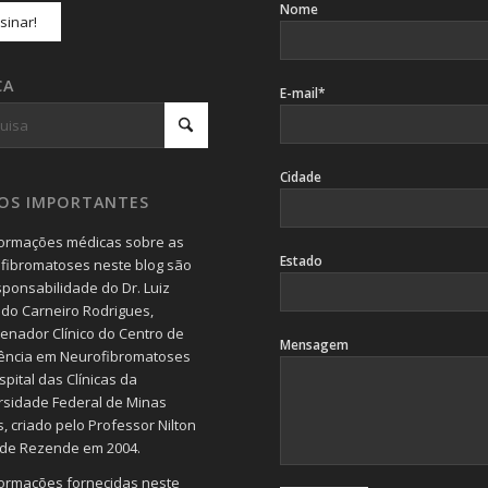
Nome
CA
E-mail*
Cidade
SOS IMPORTANTES
formações médicas sobre as
Estado
fibromatoses neste blog são
sponsabilidade do Dr. Luiz
do Carneiro Rodrigues,
enador Clínico do Centro de
Mensagem
ência em Neurofibromatoses
pital das Clínicas da
rsidade Federal de Minas
, criado pelo Professor Nilton
 de Rezende em 2004.
formações fornecidas neste