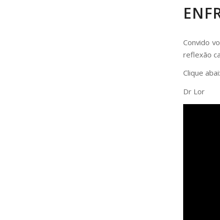
ENF
Convido vo
reflexão c
Clique abai
Dr Lor