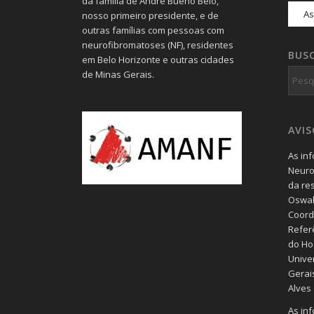
da família de André Bueno Belo,
nosso primeiro presidente, e de
outras famílias com pessoas com
neurofibromatoses (NF), residentes
BUS
em Belo Horizonte e outras cidades
de Minas Gerais.
AVI
As in
Neuro
da re
Oswal
Coord
Refer
do Hos
Unive
Gerais
Alves
As in