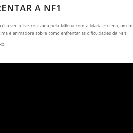
RENTAR A NF1
cê a ver a live realizada pela Milena com a Maria Helena, um
alma e animadora sobre como enfrentar as dificuldades da NF1.
xo.