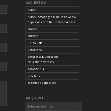
ASSUNTOS
AMANF
AMANF Associação Mineira de Apoio
às pessoas com Neurofibromatoses
amusia
autismo
Bruno Cota
Cetotifeno
congresso Mundial em
Neurofibromatoses
coronavirus
COVID-19
critérios diagnósticos
CTF
curso de capacitação
ARQUIVOS
desordem do processamento
auditivo