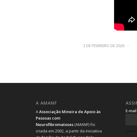
/
3 DE FEVEREIRO DE 2026
A AMANF
ASS
E-mai
A
Associação Mineira de Apoio às
Pessoas com
Neurofibromatoses
(AMANF) foi
criada em 2002, a partir da iniciativa