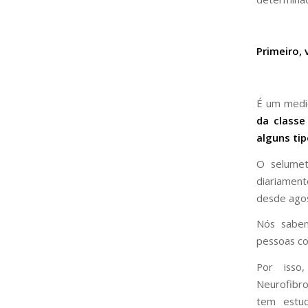
Primeiro,
É um medi
da classe
alguns ti
O selumet
diariame
desde ago
Nós sab
pessoas co
Por iss
Neurofibro
tem estud