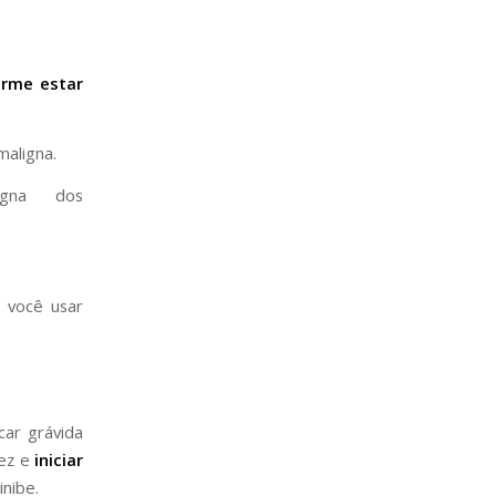
orme estar
aligna.
igna dos
 você usar
car grávida
ez e
iniciar
nibe.