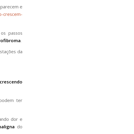
 aparecem e
mo-crescem-
os passos
rofibroma
.
estações da
 crescendo
 podem ter
ando dor e
aligna
do