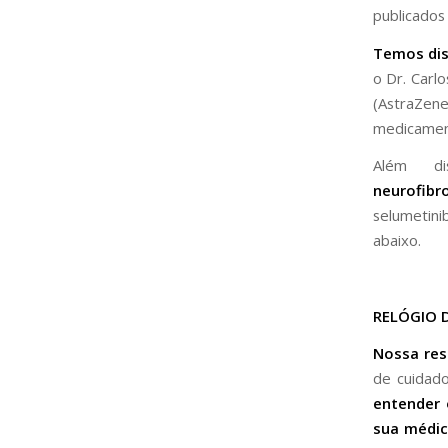
publicados
Temos dis
o Dr. Carl
(AstraZene
medicament
Além di
neurofib
selumetini
abaixo.
RELÓGIO 
Nossa re
de cuidad
entender 
sua médic