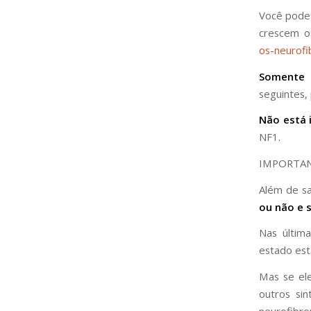
Você pode 
crescem o
os-neurofi
Somente 
seguintes,
Não está 
NF1.
IMPORTA
Além de sa
ou não e 
Nas últim
estado est
Mas se el
outros si