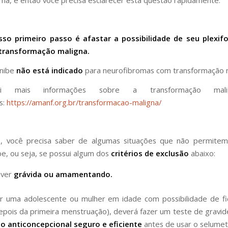
ma, e então você precisa esclarecer esta questão rapidamente.
sso primeiro passo é afastar a possibilidade de seu plexif
transformação maligna.
inibe
não está indicado
para neurofibromas com transformação m
i mais informações sobre a transformação mal
s:
https://amanf.org.br/transformacao-maligna/
o, você precisa saber de algumas situações que não permitem
be, ou seja, se possui algum dos
critérios de exclusão
abaixo:
iver
grávida ou amamentando.
r uma adolescente ou mulher em idade com possibilidade de fi
depois da primeira menstruação), deverá fazer um teste de gravid
 anticoncepcional seguro e eficiente
antes de usar o selumeti