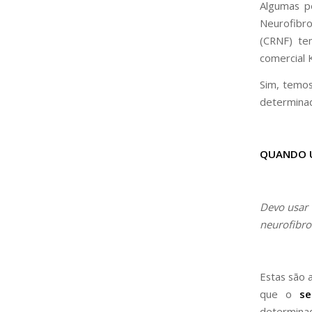
Algumas p
Neurofibro
(CRNF) te
comercial 
Sim, temos
determinad
QUANDO U
Devo usar
neurofibr
Estas são 
que o
se
determina