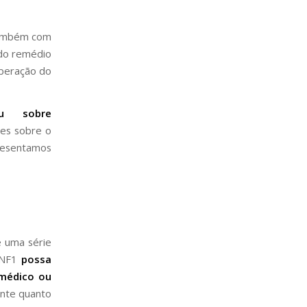
também com
 do remédio
iberação do
eu sobre
ses sobre o
presentamos
e uma série
m NF1
possa
 médico ou
ante quanto