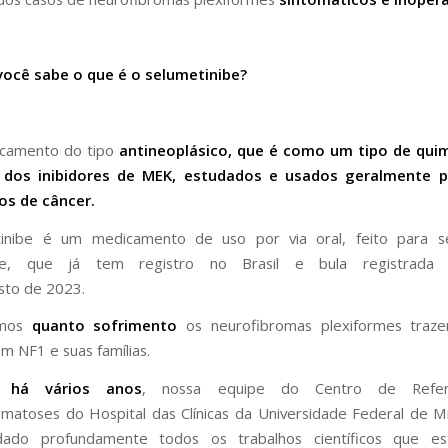
 você sabe o que é o selumetinibe?
camento do tipo
antineoplásico, que é como um tipo de quim
 dos inibidores de MEK, estudados e usados geralmente p
pos de câncer.
inibe é um medicamento de uso por via oral, feito para 
nte, que já tem registro no Brasil e bula registrada 
sto de 2023.
emos
quanto sofrimento
os neurofibromas plexiformes traz
m NF1 e suas famílias.
o,
há vários anos
, nossa equipe do Centro de Refe
matoses do Hospital das Clínicas da Universidade Federal de M
ado profundamente todos os trabalhos científicos que e