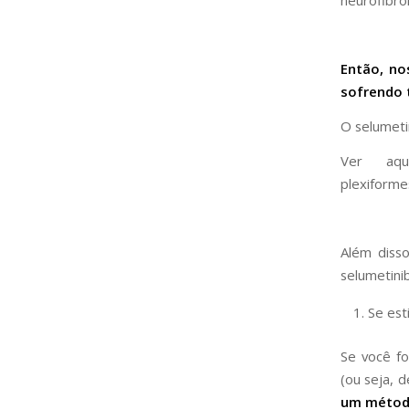
neurofibro
Então, no
sofrendo 
O selumet
Ver aqu
plexiforme
Além diss
selumetini
Se est
Se você fo
(ou seja, 
um método