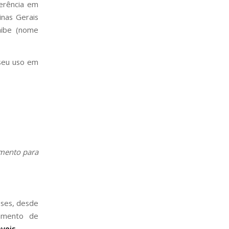
erência em
inas Gerais
nibe (nome
 seu uso em
mento para
eses, desde
amento de
veis.