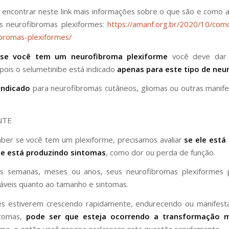
encontrar neste link mais informações sobre o que são e como
s neurofibromas plexiformes:
https://amanf.org.br/2020/10/co
bromas-plexiformes/
se você tem um neurofibroma plexiforme
você deve dar 
 pois o selumetinibe está indicado
apenas para este tipo de neu
indicado
para neurofibromas cutâneos, gliomas ou outras manif
NTE
ber se você tem um plexiforme, precisamos avaliar
se ele está
se está produzindo sintomas
, como dor ou perda de função.
as semanas, meses ou anos, seus neurofibromas plexiformes
áveis quanto ao tamanho e sintomas.
es estiverem crescendo rapidamente, endurecendo ou manifest
ntomas,
pode ser que esteja ocorrendo a transformação m