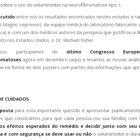
 sobre o uso do selumetinibe na neurofibromatose tipo 1.
cutido
entre nós os resultados encontrados nestes estudos e 
os Magno Leprevost, da equipe médica do laboratório fabricante
ca) e com um dos médicos autores da pesquisa que justificou a l
o nos Estados Unidos, o Dr. Michael Fisher.
sso, participamos do
último Congresso Europ
romatoses
agora em dezembro (aqui) e levamos as nossas análi
be na forma de dois posters com partes das informações que a
DE CUIDADOS
sposta
para esta importante questão é apresentar publicament
os que construímos para que cada pessoa (ou sua família) co
os efeitos esperados do remédio e decidir junto com seu
a e com segurança se deve usar ou não
o selumetinibe e dur