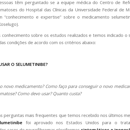
essoas têm perguntado se a equipe médica do Centro de Ref
matoses do Hospital das Clínicas da Universidade Federal de M
m “conhecimento e expertise” sobre o medicamento selumeti
Koselugo).
 conhecimento sobre os estudos realizados e temos indicado o
as condições de acordo com os critérios abaixo:
SAR O SELUMETINIBE?
 o novo medicamento? Como faço para conseguir o novo medica
omatose? Como devo usar? Quanto custa?
as perguntas mais frequentes que temos recebido nos últimos m
lumetinibe
foi aprovado nos Estados Unidos para o trat
dos casos de neurofibromas plexiformes
sintomáticos e inoperá