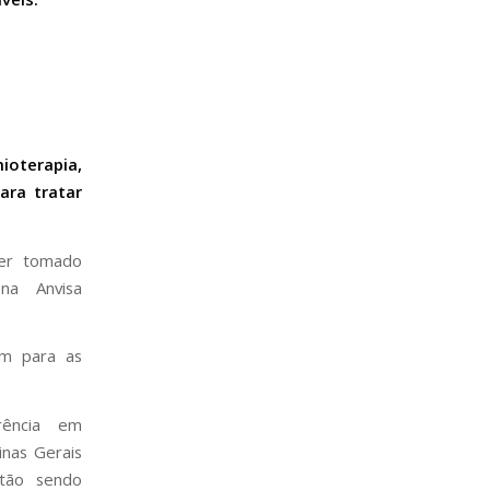
ioterapia,
ara tratar
ser tomado
na Anvisa
em para as
rência em
inas Gerais
stão sendo