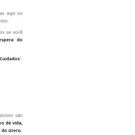
as aqui no
sos.
os se você
espera do
 Cuidados
“.
atoses são
s de vida,
 do útero.