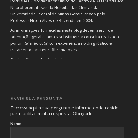
Rodrigues, Coordenador Clínico do Centro de Referência em
Neurofibromatoses do Hospital das Clínicas da
Universidade Federal de Minas Gerais, criado pelo
Professor Nilton Alves de Rezende em 2004.
As informações fornecidas neste blog devem servir de
orientação geral e jamais substituem a consulta realizada
por um (a) médico(a) com experiência no diagnóstico e
tratamento das neurofibromatoses.
Será omitida a identidade de todas as pessoas que
realizam as perguntas, mesmo que elas não se importem
com isso.
Imagens somente serão publicadas se forem
absolutamente necessárias para o interesse coletivo e,
caso sejam fotos de pessoas, não poderão permitir a
ENVIE SUA PERGUNTA
identificação da pessoa fotografada.
Escreva aqui a sua pergunta e informe onde reside
para facilitar minha resposta. Obrigado.
Nome