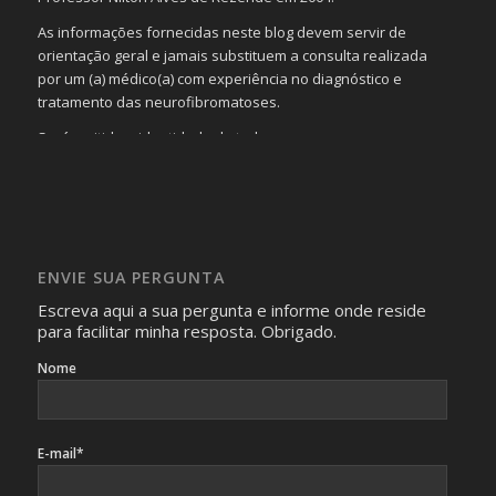
As informações fornecidas neste blog devem servir de
orientação geral e jamais substituem a consulta realizada
por um (a) médico(a) com experiência no diagnóstico e
tratamento das neurofibromatoses.
Será omitida a identidade de todas as pessoas que
realizam as perguntas, mesmo que elas não se importem
com isso.
Imagens somente serão publicadas se forem
absolutamente necessárias para o interesse coletivo e,
caso sejam fotos de pessoas, não poderão permitir a
ENVIE SUA PERGUNTA
identificação da pessoa fotografada.
Escreva aqui a sua pergunta e informe onde reside
para facilitar minha resposta. Obrigado.
Nome
E-mail*