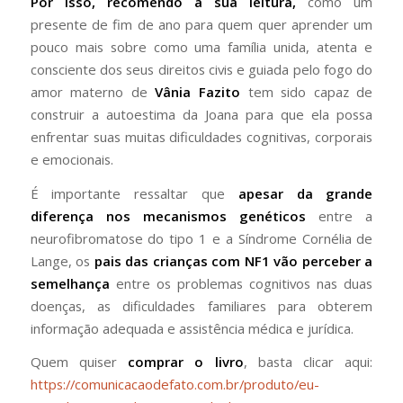
Por isso, recomendo a sua leitura,
como um
presente de fim de ano para quem quer aprender um
pouco mais sobre como uma família unida, atenta e
consciente dos seus direitos civis e guiada pelo fogo do
amor materno de
Vânia Fazito
tem sido capaz de
construir a autoestima da Joana para que ela possa
enfrentar suas muitas dificuldades cognitivas, corporais
e emocionais.
É importante ressaltar que
apesar da grande
diferença nos mecanismos genéticos
entre a
neurofibromatose do tipo 1 e a Síndrome Cornélia de
Lange, os
pais das crianças com NF1 vão perceber a
semelhança
entre os problemas cognitivos nas duas
doenças, as dificuldades familiares para obterem
informação adequada e assistência médica e jurídica.
Quem quiser
comprar o livro
, basta clicar aqui:
https://comunicacaodefato.com.br/produto/eu-