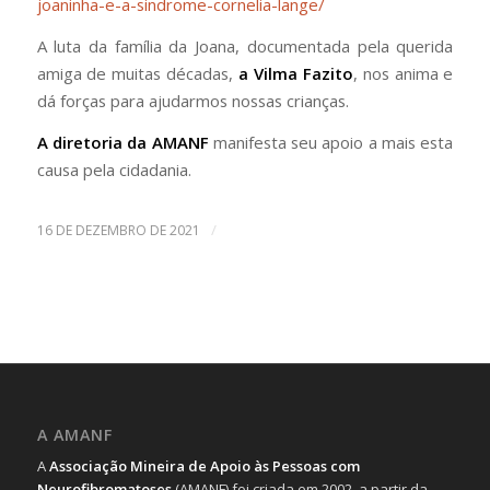
joaninha-e-a-sindrome-cornelia-lange/
A luta da família da Joana, documentada pela querida
amiga de muitas décadas,
a Vilma Fazito
, nos anima e
dá forças para ajudarmos nossas crianças.
A diretoria da AMANF
manifesta seu apoio a mais esta
causa pela cidadania.
/
16 DE DEZEMBRO DE 2021
A AMANF
A
Associação Mineira de Apoio às Pessoas com
Neurofibromatoses
(AMANF) foi criada em 2002, a partir da