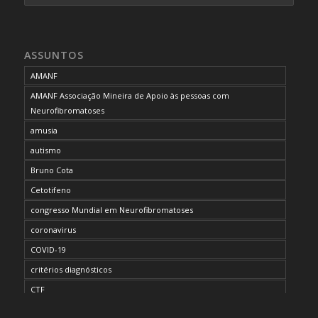
ASSUNTOS
AMANF
AMANF Associação Mineira de Apoio às pessoas com
Neurofibromatoses
amusia
autismo
Bruno Cota
Cetotifeno
congresso Mundial em Neurofibromatoses
coronavirus
COVID-19
critérios diagnósticos
CTF
curso de capacitação