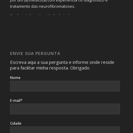
por um (a) médico(a) com experiência no diagnóstico e
tratamento das neurofibromatoses.
Será omitida a identidade de todas as pessoas que
realizam as perguntas, mesmo que elas não se importem
com isso.
Imagens somente serão publicadas se forem
absolutamente necessárias para o interesse coletivo e,
caso sejam fotos de pessoas, não poderão permitir a
ENVIE SUA PERGUNTA
identificação da pessoa fotografada.
Escreva aqui a sua pergunta e informe onde reside
para facilitar minha resposta. Obrigado.
Nome
E-mail*
Cidade