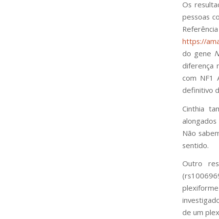
Os result
pessoas c
Referência
https://am
do gene
N
diferença 
com NF1 A
definitivo
Cinthia t
alongados 
Não sabemo
sentido.
Outro res
(rs100696
plexiform
investigad
de um plex