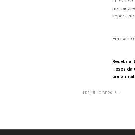
O estudo 
marcadore
importante
Em nome d
Recebi a 
Teses da 
um e-mail
/
4 DE JULHO DE 2018