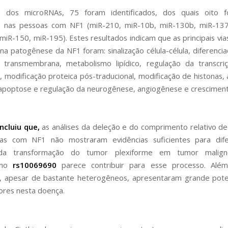
e dos microRNAs, 75 foram identificados, dos quais oito 
s nas pessoas com NF1 (miR-210, miR-10b, miR-130b, miR-137
miR-150, miR-195). Estes resultados indicam que as principais vias
na patogênese da NF1 foram: sinalização célula-célula, diferencia
e transmembrana, metabolismo lipídico, regulação da transcri
o, modificação proteica pós-traducional, modificação de histonas, 
apoptose e regulação da neurogênese, angiogênese e cresciment
ncluiu que,
as análises da deleção e do comprimento relativo d
as com NF1 não mostraram evidências suficientes para dife
 da transformação do tumor plexiforme em tumor malig
ismo
rs10069690
parece contribuir para esse processo. Além
, apesar de bastante heterogêneos, apresentaram grande pote
res nesta doença.