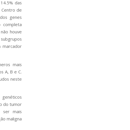
14.5% das
 Centro de
o dos genes
o completa
 não houve
s subgrupos
m marcador
meros mais
s A, B e C.
tudos neste
 genéticos
ão do tumor
a ser mais
ção maligna