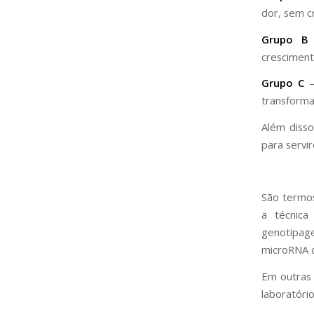
dor, sem c
Grupo B
cresciment
Grupo C
–
transform
Além diss
para servi
São termos
a técnic
genotipage
microRNA de
Em outras 
laboratório