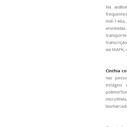
Na anális
frequente
miR-146a, 
envolvidas 
transport
transcriçã
via MAPK, 
Cinthia co
nas pesso
estágios
polimorf
microRNAs
biomarcado