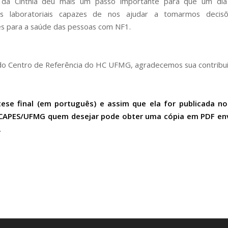
da Cinthia deu mais um passo importante para que um di
s laboratoriais capazes de nos ajudar a tomarmos decisõe
s para a saúde das pessoas com NF1.
o Centro de Referência do HC UFMG, agradecemos sua contribui
tese final (em português) e assim que ela for publicada no
CAPES/UFMG quem desejar pode obter uma cópia em PDF e
.