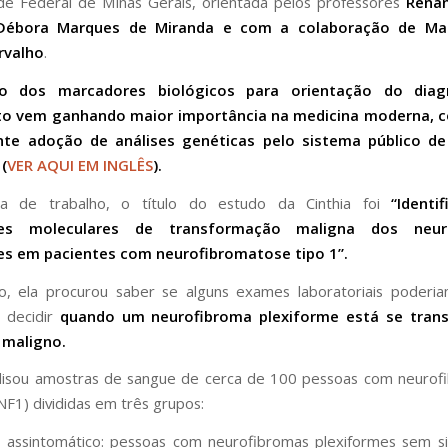
de Federal de Minas Gerais, orientada pelos professores
Renan
Débora Marques de Miranda e com a colaboração de Mar
rvalho
.
o dos marcadores biológicos para orientação do diag
o vem ganhando maior importância na medicina moderna, 
nte adoção de análises genéticas pelo sistema público d
 (
VER AQUI EM INGLÊS
).
ha de trabalho, o título do estudo da Cinthia foi
“Identi
es moleculares de transformação maligna dos neur
es em pacientes com neurofibromatose tipo 1”.
, ela procurou saber se alguns exames laboratoriais poderia
 decidir
quando um neurofibroma plexiforme está se tran
maligno.
alisou amostras de sangue de cerca de 100 pessoas com neuro
NF1) divididas em três grupos:
 assintomático: pessoas com neurofibromas plexiformes sem s