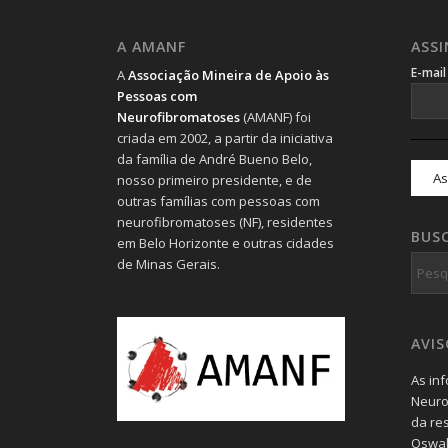
A AMANF
ASS
E-mai
A
Associação Mineira de Apoio às
Pessoas com
Neurofibromatoses
(AMANF) foi
criada em 2002, a partir da iniciativa
da família de André Bueno Belo,
nosso primeiro presidente, e de
outras famílias com pessoas com
neurofibromatoses (NF), residentes
BUS
em Belo Horizonte e outras cidades
de Minas Gerais.
AVI
As in
Neuro
da re
Oswal