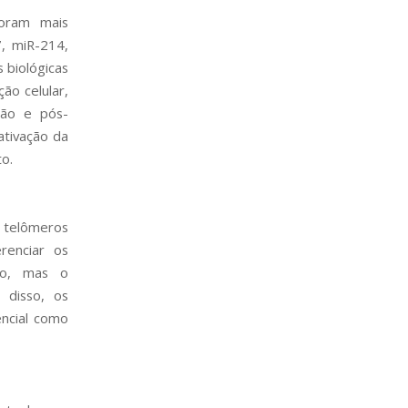
foram mais
, miR-214,
 biológicas
ção celular,
ção e pós-
ativação da
o.
e telômeros
renciar os
no, mas o
 disso, os
ncial como