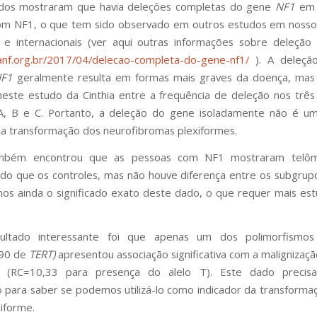
ados mostraram que havia deleções completas do gene
NF1
em 
om NF1, o que tem sido observado em outros estudos em nosso
 e internacionais (ver aqui outras informações sobre deleçã
anf.org.br/2017/04/delecao-completa-do-gene-nf1/
). A deleçã
F1
geralmente resulta em formas mais graves da doença, mas
neste estudo da Cinthia entre a frequência de deleção nos trê
, B e C. Portanto, a deleção do gene isoladamente não é u
 da transformação dos neurofibromas plexiformes.
ambém encontrou que as pessoas com NF1 mostraram telô
do que os controles, mas não houve diferença entre os subgrupo
s ainda o significado exato deste dado, o que requer mais es
ultado interessante foi que apenas um dos polimorfismos
90 de
TERT)
apresentou associação significativa com a malignizaç
e (RC=10,33 para presença do alelo T). Este dado precis
o para saber se podemos utilizá-lo como indicador da transforma
iforme.