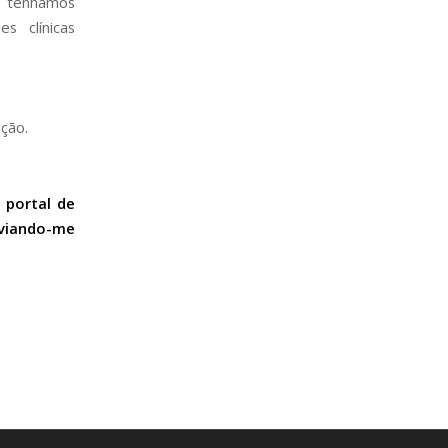
a tenhamos
s clínicas
ção.
 portal de
nviando-me