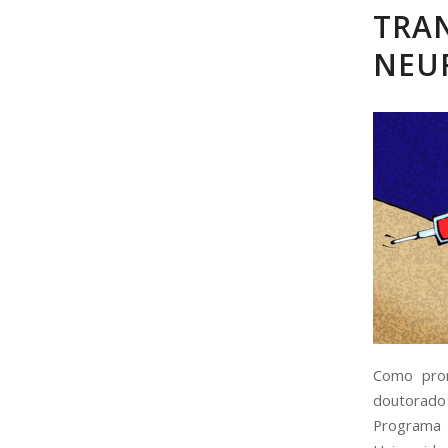
TRA
NEU
Como prom
doutorad
Programa 