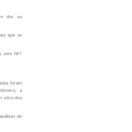
om dor ou
mes que se
as sem NF1
zadas foram
lômero, a
n silico
dos
análises de