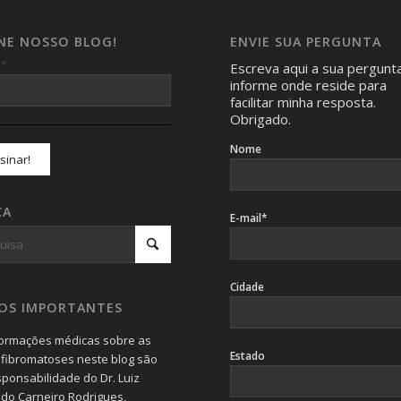
INE NOSSO BLOG!
ENVIE SUA PERGUNTA
*
l
Escreva aqui a sua pergunt
informe onde reside para
facilitar minha resposta.
Obrigado.
Nome
CA
E-mail*
Cidade
SOS IMPORTANTES
formações médicas sobre as
Estado
fibromatoses neste blog são
sponsabilidade do Dr. Luiz
do Carneiro Rodrigues,