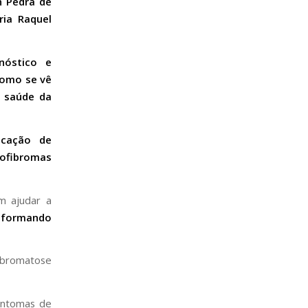
 Pedra de
ia Raquel
nóstico e
como se vê
e saúde da
ficação de
ofibromas
m ajudar a
sformando
fibromatose
intomas de