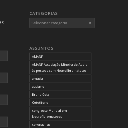
CATEGORIAS
Categorias
a e
ASSUNTOS
AMANF
AMANF Associação Mineira de Apoio
às pessoas com Neurofibromatoses
amusia
autismo
Bruno Cota
Cetotifeno
congresso Mundial em
Neurofibromatoses
coronavirus