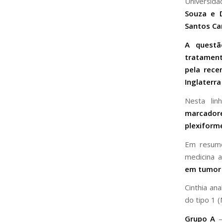
Universida
Souza e 
Santos Ca
A questã
tratament
pela rece
Inglaterra
Nesta lin
marcador
plexiform
Em resumo
medicina a
em tumor 
Cinthia an
do tipo 1 (
Grupo A
–