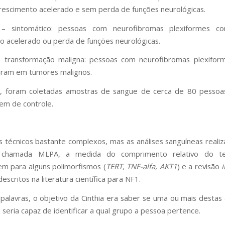
rescimento acelerado e sem perda de funções neurológicas.
– sintomático: pessoas com neurofibromas plexiformes c
o acelerado ou perda de funções neurológicas.
 transformação maligna: pessoas com neurofibromas plexifor
aram em tumores malignos.
o, foram coletadas amostras de sangue de cerca de 80 pesso
rem de controle.
 técnicos bastante complexos, mas as análises sanguíneas reali
a chamada MLPA, a medida do comprimento relativo do te
m para alguns polimorfismos (
TERT, TNF-alfa, AKT1
) e a revisão
i
scritos na literatura científica para NF1.
palavras, o objetivo da Cinthia era saber se uma ou mais destas 
 seria capaz de identificar a qual grupo a pessoa pertence.