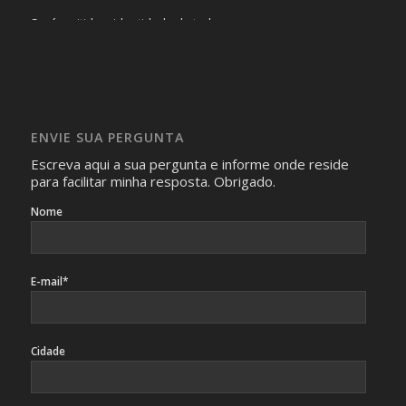
Será omitida a identidade de todas as pessoas que
realizam as perguntas, mesmo que elas não se importem
com isso.
Imagens somente serão publicadas se forem
absolutamente necessárias para o interesse coletivo e,
caso sejam fotos de pessoas, não poderão permitir a
ENVIE SUA PERGUNTA
identificação da pessoa fotografada.
Escreva aqui a sua pergunta e informe onde reside
para facilitar minha resposta. Obrigado.
Nome
E-mail*
Cidade