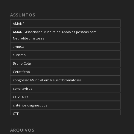
ASSUNTOS
AMANF
AMANF Associação Mineira de Apoio às pessoas com
Neurofibromatoses
amusia
autismo
Bruno Cota
Cetotifeno
congresso Mundial em Neurofibromatoses
coronavirus
COVID-19
critérios diagnósticos
CTF
curso de capacitação
ARQUIVOS
desordem do processamento auditivo