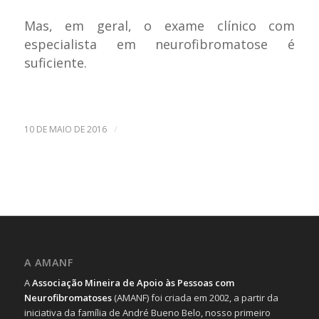
Mas, em geral, o exame clínico com
especialista em neurofibromatose é
suficiente.
/
10 DE MAIO DE 2016
A AMANF
A
Associação Mineira de Apoio às Pessoas com
Neurofibromatoses
(AMANF) foi criada em 2002, a partir da
iniciativa da família de André Bueno Belo, nosso primeiro