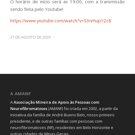
O horário de início será as 19:00, com a transmissão
sendo feita pelo Youtube!
https://www.youtube.com/watch?v=S3nrhupYZc8
/
27 DE AGOSTO DE 2020
A AMANF
A
Associação Mineira de Apoio às Pessoas com
Neurofibromatoses
(AMANF) foi criada em 2002, a partir da
iniciativa da família de André Bueno Belo, nosso primeiro
presidente, e de outras famílias com pessoas com
neurofibromatoses (NF), residentes em Belo Horizonte e
outras cidades de Minas Gerais.