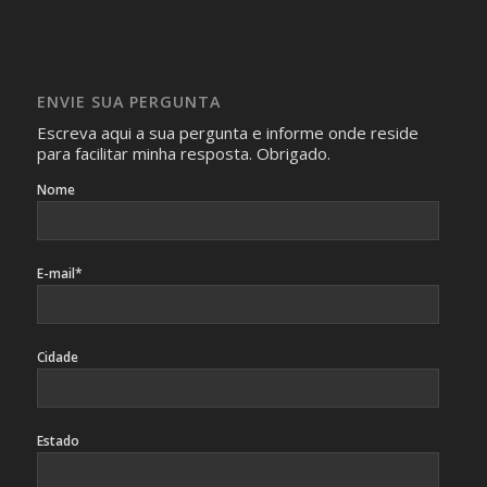
com isso.
Imagens somente serão publicadas se forem
absolutamente necessárias para o interesse coletivo e,
caso sejam fotos de pessoas, não poderão permitir a
ENVIE SUA PERGUNTA
identificação da pessoa fotografada.
Escreva aqui a sua pergunta e informe onde reside
para facilitar minha resposta. Obrigado.
Nome
E-mail*
Cidade
Estado