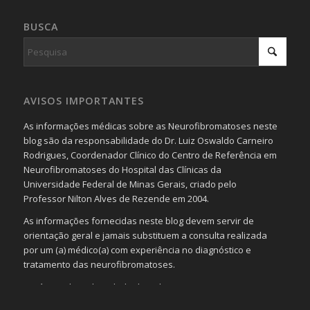
BUSCA
AVISOS IMPORTANTES
As informações médicas sobre as Neurofibromatoses neste
blog são da responsabilidade do Dr. Luiz Oswaldo Carneiro
Rodrigues, Coordenador Clínico do Centro de Referência em
Neurofibromatoses do Hospital das Clínicas da
Universidade Federal de Minas Gerais, criado pelo
Professor Nilton Alves de Rezende em 2004.
As informações fornecidas neste blog devem servir de
orientação geral e jamais substituem a consulta realizada
por um (a) médico(a) com experiência no diagnóstico e
tratamento das neurofibromatoses.
Será omitida a identidade de todas as pessoas que
realizam as perguntas, mesmo que elas não se importem