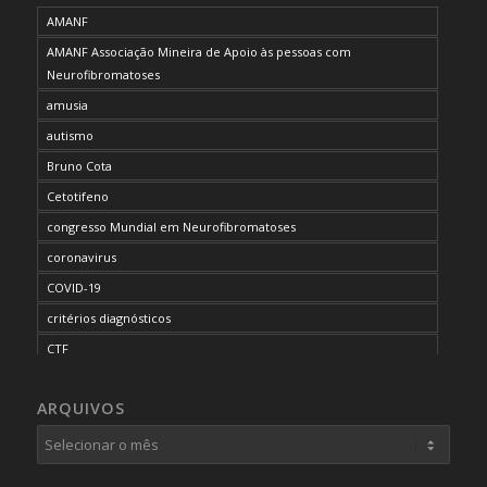
AMANF
AMANF Associação Mineira de Apoio às pessoas com
Neurofibromatoses
amusia
autismo
Bruno Cota
Cetotifeno
congresso Mundial em Neurofibromatoses
coronavirus
COVID-19
critérios diagnósticos
CTF
curso de capacitação
ARQUIVOS
desordem do processamento auditivo
diagnóstico
dificuldades cognitivas