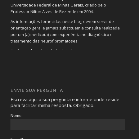
Universidade Federal de Minas Gerais, criado pelo
Professor Nilton Alves de Rezende em 2004.
As informações fornecidas neste blog devem servir de
orientação geral e jamais substituem a consulta realizada
por um (a) médico(a) com experiência no diagnóstico e
tratamento das neurofibromatoses.
Será omitida a identidade de todas as pessoas que
realizam as perguntas, mesmo que elas não se importem
com isso.
Imagens somente serão publicadas se forem
absolutamente necessárias para o interesse coletivo e,
caso sejam fotos de pessoas, não poderão permitir a
ENVIE SUA PERGUNTA
identificação da pessoa fotografada.
Escreva aqui a sua pergunta e informe onde reside
para facilitar minha resposta. Obrigado.
Nome