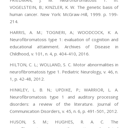
FRIEDMAN, J. M. Neurofibromatosis 1. In:
VOGELSTEIN, B.; KINZLER, K. W. The genetic basis of
human cancer. New York: McGraw-Hill, 1999. p. 199-
214.
HARRIS, A. M.; TOGNERI, A.; WOODCOCK, K. A.
Neurofibromatosis type 1: evaluation of cognition and
educational attainment. Archives of Disease in
Childhood, v. 101, n. 4, p. 404-410, 2016.
HILTON, C. L.; WOLLAND, S. C. Motor abnormalities in
neurofibromatosis type 1. Pediatric Neurology, v. 46, n.
1, p. 42-48, 2012.
HINKLEY, L. B. N.; UPDIKE, P.; WARRIOR, L. A.
Neurofibromatosis type 1 and auditory processing
disorders: a review of the literature. Journal of
Communication Disorders, v. 45, n. 6, p. 491-501, 2012.
HUSON, S. M.; HUGHES, R. A. C. The