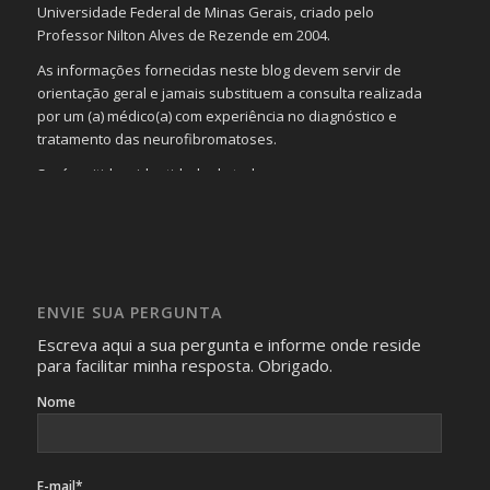
Universidade Federal de Minas Gerais, criado pelo
Professor Nilton Alves de Rezende em 2004.
As informações fornecidas neste blog devem servir de
orientação geral e jamais substituem a consulta realizada
por um (a) médico(a) com experiência no diagnóstico e
tratamento das neurofibromatoses.
Será omitida a identidade de todas as pessoas que
realizam as perguntas, mesmo que elas não se importem
com isso.
Imagens somente serão publicadas se forem
absolutamente necessárias para o interesse coletivo e,
caso sejam fotos de pessoas, não poderão permitir a
ENVIE SUA PERGUNTA
identificação da pessoa fotografada.
Escreva aqui a sua pergunta e informe onde reside
para facilitar minha resposta. Obrigado.
Nome
E-mail*