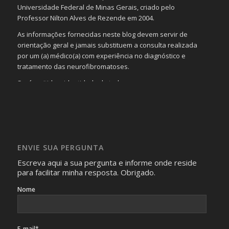
Universidade Federal de Minas Gerais, criado pelo
Professor Nilton Alves de Rezende em 2004.
As informações fornecidas neste blog devem servir de
orientação geral e jamais substituem a consulta realizada
por um (a) médico(a) com experiência no diagnóstico e
tratamento das neurofibromatoses.
Será omitida a identidade de todas as pessoas que
realizam as perguntas, mesmo que elas não se importem
com isso.
Imagens somente serão publicadas se forem
absolutamente necessárias para o interesse coletivo e,
caso sejam fotos de pessoas, não poderão permitir a
ENVIE SUA PERGUNTA
identificação da pessoa fotografada.
Escreva aqui a sua pergunta e informe onde reside
para facilitar minha resposta. Obrigado.
Nome
E-mail*