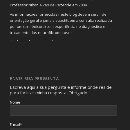
Professor Nilton Alves de Rezende em 2004.
As informações fornecidas neste blog devem servir de
orientação geral e jamais substituem a consulta realizada
por um (a) médico(a) com experiência no diagnóstico e
tratamento das neurofibromatoses.
Será omitida a identidade de todas as pessoas que
realizam as perguntas, mesmo que elas não se importem
com isso.
Imagens somente serão publicadas se forem
absolutamente necessárias para o interesse coletivo e,
caso sejam fotos de pessoas, não poderão permitir a
ENVIE SUA PERGUNTA
identificação da pessoa fotografada.
Escreva aqui a sua pergunta e informe onde reside
para facilitar minha resposta. Obrigado.
Nome
E-mail*