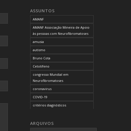
neurofibromatose do tipo 1
ASSUNTOS
neurofibromatose do tipo 2
AMANF
neurofibromatoses
AMANF Associação Mineira de Apoio
NF1
às pessoas com Neurofibromatoses
NF2
amusia
OCUPAÇÃO DO BLOG
autismo
onde tratar
Bruno Cota
problemas comportamentais
Cetotifeno
reunião mensal da AMANF
congresso Mundial em
selumetinibe
Neurofibromatoses
Sem categoria
coronavirus
SUS
COVID-19
TDAH
critérios diagnósticos
tratamento
CTF
tumor maligno da bainha do nervo
curso de capacitação
ARQUIVOS
periférico
desordem do processamento