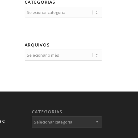
CATEGORIAS
desordem do processamento auditivo
Categorias
diagnóstico
dificuldades cognitivas
dificuldades de aprendizado
doenças raras
ARQUIVOS
dor
glioma óptico
gravidade
gravidez
Juliana Ferreira de Souza
manchas café com leite
necessidades especiais
neurofibroma plexiforme
CATEGORIAS
neurofibromas
Categorias
a e
neurofibromas cutâneos
neurofibromas plexiformes