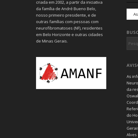
criada em 2002, a partir da iniciativa
da família de André Bueno Belo,
nosso primeiro presidente, e de
outras famílias com pessoas com
neurofibromatoses (NF), residentes
BUS
em Belo Horizonte e outras cidades
de Minas Gerais.
AVI
As in
Neuro
da re
Oswal
Coord
Refer
do Hos
Unive
Gerais
Alves