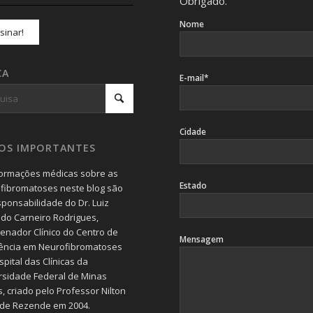
Obrigado.
Nome
CA
E-mail*
Cidade
SOS IMPORTANTES
formações médicas sobre as
Estado
fibromatoses neste blog são
sponsabilidade do Dr. Luiz
do Carneiro Rodrigues,
enador Clínico do Centro de
Mensagem
ência em Neurofibromatoses
pital das Clínicas da
rsidade Federal de Minas
, criado pelo Professor Nilton
 de Rezende em 2004.