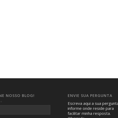
INE NOSSO BLOG!
ENVIE SUA PERGUNTA
*
l
Escreva aqui a sua pergunt
informe onde reside para
facilitar minha resposta.