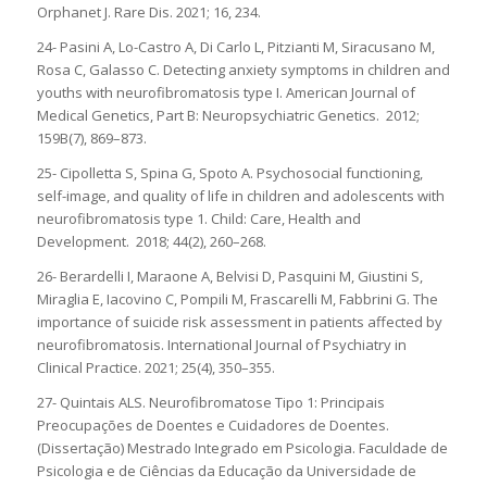
Orphanet J. Rare Dis. 2021; 16, 234.
24- Pasini A, Lo-Castro A, Di Carlo L, Pitzianti M, Siracusano M,
Rosa C, Galasso C. Detecting anxiety symptoms in children and
youths with neurofibromatosis type I. American Journal of
Medical Genetics, Part B: Neuropsychiatric Genetics. 2012;
159B(7), 869–873.
25- Cipolletta S, Spina G, Spoto A. Psychosocial functioning,
self-image, and quality of life in children and adolescents with
neurofibromatosis type 1. Child: Care, Health and
Development. 2018; 44(2), 260–268.
26- Berardelli I, Maraone A, Belvisi D, Pasquini M, Giustini S,
Miraglia E, Iacovino C, Pompili M, Frascarelli M, Fabbrini G. The
importance of suicide risk assessment in patients affected by
neurofibromatosis. International Journal of Psychiatry in
Clinical Practice. 2021; 25(4), 350–355.
27- Quintais ALS. Neurofibromatose Tipo 1: Principais
Preocupações de Doentes e Cuidadores de Doentes.
(Dissertação) Mestrado Integrado em Psicologia. Faculdade de
Psicologia e de Ciências da Educação da Universidade de