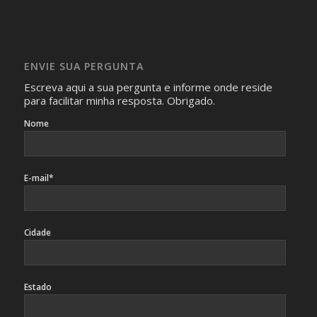
com isso.
Imagens somente serão publicadas se forem
absolutamente necessárias para o interesse coletivo e,
caso sejam fotos de pessoas, não poderão permitir a
ENVIE SUA PERGUNTA
identificação da pessoa fotografada.
Escreva aqui a sua pergunta e informe onde reside
para facilitar minha resposta. Obrigado.
Nome
E-mail*
Cidade
Estado