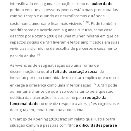
intensificada em algumas situações, como na
puberdade
,
período em que as pessoas jovens estão mais preocupadas
com seu corpo e quando os neurofibromas cutâneos
1,10
costumam aumentar e ficar mais visíveis
. Pode também
ser diferente de acordo com algumas culturas, como caso
descrito por Rozario (2007) de uma mulher indiana em que os
impactos sociais da NF1 tiveram efeitos amplificados em suas
vivências incluindo na de escolha de parceiros e casamento
14
na vida adulta
.
As vivências de estigmatização são uma forma de
discriminação na qual a
falta de aceitação social
do
indivíduo por uma comunidade ou cultura implica que o outro
15
enxerga a diferença como uma inferiorização
. A NF1 pode
aumentar a chance de que isso ocorra tanto pela questão
estética das alterações físicas, como pela
redução da
funcionalidade
no que diz respeito a alterações cognitivas e
de linguagem, impactando na autoestima.
Um artigo de Koerling (2020) traz um relato que ilustra outra
situação comum a pessoas com NF1:
a dificuldades para se