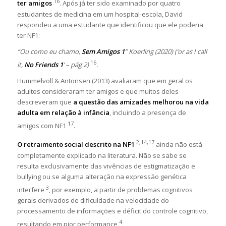
16
ter amigos
. Após já ter sido examinado por quatro
estudantes de medicina em um hospital-escola, David
respondeu a uma estudante que identificou que ele poderia
ter NF1:
“Ou como eu chamo,
Sem Amigos 1
” Koerling (2020) (‘or as I call
16
it,
No Friends 1
’ – pág 2)
.
Hummelvoll & Antonsen (2013) avaliaram que em geral os
adultos consideraram ter amigos e que muitos deles
descreveram que
a questão das amizades melhorou na vida
adulta em relação à infância
, incluindo a presença de
17
amigos com NF1
.
2,14,17
O retraimento social descrito na NF1
ainda não está
completamente explicado na literatura. Não se sabe se
resulta exclusivamente das vivências de estigmatização e
bullying ou se alguma alteração na expressão genética
3
interfere
, por exemplo, a partir de problemas cognitivos
gerais derivados de dificuldade na velocidade do
processamento de informações e déficit do controle cognitivo,
4
resultando em pior performance
.