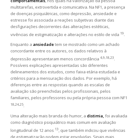
comportamentais
, nos quais há valorização da pessoa
multitarefas, extrovertida e comunicativa. Na NF1, a presença
de doenças psiquiátricas, como depressão, ansiedade e
estresse foi associada a reações subjetivas diante das
desfigurações decorrentes das alterações estéticas,
19
vivências de estigmatização e alterações no estilo de vida
.
Enquanto a
ansiedade
tem se mostrado como um achado
concordante entre os autores, os dados relativos à
4,9,18,23
depressão apresentaram menos concordância
.
Possíveis explicações apresentadas são diferentes
delineamentos dos estudos, como faixa etária estudada e
critérios para a mensuração dos dados. Por exemplo, há
diferenças entre as respostas quando as escalas de
avaliação são preenchidas pelos profissionais, pelos
familiares, pelos professores ou pela própria pessoa com NF1
18,24,25
.
Uma alteração mais branda do humor, a
distimia,
foi avaliada
como diagnóstico psiquiátrico mais comum em avaliação
13
longitudinal de 12 anos
, que também indicou que vivências
de estigmatização podem estar envolvidas. Sinais mais