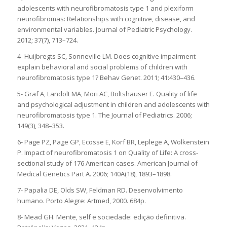
adolescents with neurofibromatosis type 1 and plexiform
neurofibromas: Relationships with cognitive, disease, and
environmental variables. Journal of Pediatric Psychology.
2012; 37(7), 713–724.
4- Huijbregts SC, Sonneville LM. Does cognitive impairment
explain behavioral and social problems of children with
neurofibromatosis type 1? Behav Genet. 2011; 41:430–436.
5- Graf A, Landolt MA, Mori AC, Boltshauser E. Quality of life
and psychological adjustment in children and adolescents with
neurofibromatosis type 1. The Journal of Pediatrics. 2006;
149(3), 348–353.
6- Page PZ, Page GP, Ecosse E, Korf BR, Leplege A, Wolkenstein
P. Impact of neurofibromatosis 1 on Quality of Life: A cross-
sectional study of 176 American cases. American Journal of
Medical Genetics Part A. 2006; 140A(18), 1893–1898.
7- Papalia DE, Olds SW, Feldman RD. Desenvolvimento
humano. Porto Alegre: Artmed, 2000. 684p.
8- Mead GH. Mente, self e sociedade: edição definitiva.