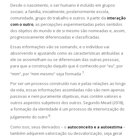
Desde o nascimento, o ser humano é incluído em grupos
sociais: a família, inicialmente, posteriormente escola,
comunidade, grupo do trabalho e outros. A partir da
interação
com o outro
, as percepções experimentadas pelos sentidos
dos objetos do mundo e de si mesmo são nomeadas e, assim,
progressivamente diferenciadas e classificadas.
Essas informações vão se somando, e o indivíduo vai
absorvendo e ajustando como as características atribuídas a
ele se assemelham ou se diferenciam das outras pessoas,
para que a construção daquilo que é conhecido por “eu”, por
7
“mim”, por “mim mesmo” seja formada
.
Por ser um processo construído nas e pelas relações ao longo
da vida, essas informações assimiladas não são nem apenas
passivas e nem puramente objetivas, mas contém valores e
outros aspectos subjetivos dos outros. Segundo Mead (2018),
a formação da identidade é um processo de interiorização do
8
julgamento do outro
.
Como isso, seus derivados – o
autoconceito e a autoestima
–
também adquirem valorização ou desvalorização, seja geral