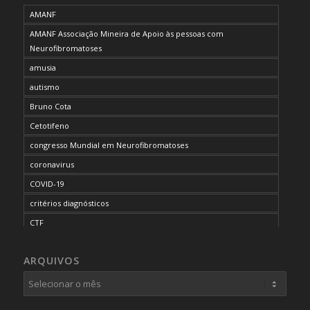
AMANF
AMANF Associação Mineira de Apoio às pessoas com
Neurofibromatoses
amusia
autismo
Bruno Cota
Cetotifeno
congresso Mundial em Neurofibromatoses
coronavirus
COVID-19
critérios diagnósticos
CTF
curso de capacitação
ARQUIVOS
desordem do processamento auditivo
diagnóstico
dificuldades cognitivas