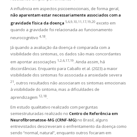
A influência em aspectos psicoemocionais, de forma geral,
não aparentam estar necessariamente associados com a
5,6,9,10,11,17,19,20
gravidade física da doença
exceto em
quando a gravidade foi relacionada ao funcionamento
4,18
neurocognitivo
.
Já quando a avaliação da doença é comparada com a
visibilidade dos sintomas, os dados são mais concordantes
1,2,6,17,19
em apontar associações
. Ainda assim, há
discordâncias. Enquanto para Caballo et al. (2023) a maior
visibilidade dos sintomas foi associada a ansiedade severa
21
, outros resultados não associaram os sintomas emocionais
à visibilidade do sintoma, mas a dificuldades de
12,18
aprendizagem
.
Em estudo qualitativo realizado com perguntas
semiestruturadas realizado no
Centro de Referência em
Neurofibromatose-MG (CRNF-MG)
no Brasil, alguns
entrevistados descreveram o enfrentamento da doença como
sendo “normal, natural”, enquanto outros focaram em