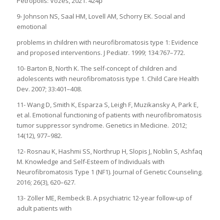
Petrópolis: Vozes, 2021. 424p
9- Johnson NS, Saal HM, Lovell AM, Schorry EK. Social and
emotional
problems in children with neurofibromatosis type 1: Evidence
and proposed interventions. J Pediatr. 1999; 134:767–772.
10- Barton B, North K. The self-concept of children and
adolescents with neurofibromatosis type 1. Child Care Health
Dev. 2007; 33:401–408.
11- Wang D, Smith K, Esparza S, Leigh F, Muzikansky A, Park E,
et al. Emotional functioning of patients with neurofibromatosis
tumor suppressor syndrome. Genetics in Medicine. 2012;
14(12), 977–982.
12- Rosnau K, Hashmi SS, Northrup H, Slopis J, Noblin S, Ashfaq
M. Knowledge and Self-Esteem of Individuals with
Neurofibromatosis Type 1 (NF1). Journal of Genetic Counseling.
2016; 26(3), 620–627.
13- Zöller ME, Rembeck B. A psychiatric 12-year follow-up of
adult patients with