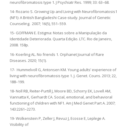
neurofibromatosis type 1. J Psychiatr Res. 1999; 33: 63–68.
14- Rozario S. Growing Up and Living with Neurofibromatosis1
(NF1): A British Bangladeshi Case-study. Journal of Genetic
Counseling. 2007; 16(5), 551–559.
15- GOFFMAN E. Estigma: Notas sobre a Manipulação da
Identidade Deteriorada. Quarta Edição. LTC. Rio de Janeiro,
2008. 158p.
16- Koerling AL. No friends 1. Orphanet Journal of Rare
Diseases. 2020; 15(1).
17- Hummelvoll G, Antonsen KM. Young adults’ experience of
living with neurofibromatosis type 1. J. Genet. Couns. 2013; 22,
188–199.
18- Noll RB, Reiter-Purtill J, Moore BD, Schorry EK, Lovell AM,
Vannatta K, Gerhardt CA. Social, emotional, and behavioral
functioning of children with NF1. Am J Med Genet Part A. 2007;
143:2261–2273.
19- Wolkenstein P, Zeller J, Revuz J, Ecosse E, Leplege A.
Visibility of