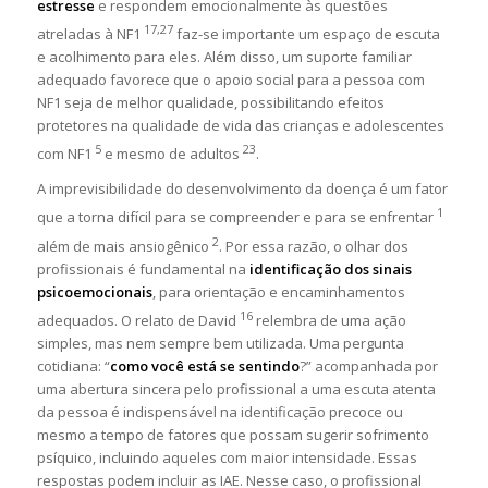
estresse
e respondem emocionalmente às questões
17,27
atreladas à NF1
faz-se importante um espaço de escuta
e acolhimento para eles. Além disso, um suporte familiar
adequado favorece que o apoio social para a pessoa com
NF1 seja de melhor qualidade, possibilitando efeitos
protetores na qualidade de vida das crianças e adolescentes
5
23
com NF1
e mesmo de adultos
.
A imprevisibilidade do desenvolvimento da doença é um fator
1
que a torna difícil para se compreender e para se enfrentar
2
além de mais ansiogênico
. Por essa razão, o olhar dos
profissionais é fundamental na
identificação dos sinais
psicoemocionais
, para orientação e encaminhamentos
16
adequados. O relato de David
relembra de uma ação
simples, mas nem sempre bem utilizada. Uma pergunta
cotidiana: “
como você está se sentindo
?” acompanhada por
uma abertura sincera pelo profissional a uma escuta atenta
da pessoa é indispensável na identificação precoce ou
mesmo a tempo de fatores que possam sugerir sofrimento
psíquico, incluindo aqueles com maior intensidade. Essas
respostas podem incluir as IAE. Nesse caso, o profissional