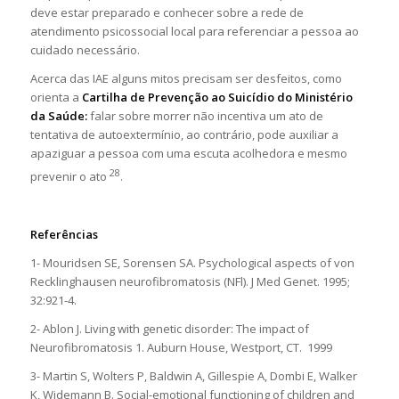
deve estar preparado e conhecer sobre a rede de
atendimento psicossocial local para referenciar a pessoa ao
cuidado necessário.
Acerca das IAE alguns mitos precisam ser desfeitos, como
orienta a
Cartilha de Prevenção ao Suicídio do Ministério
da Saúde:
falar sobre morrer não incentiva um ato de
tentativa de autoextermínio, ao contrário, pode auxiliar a
apaziguar a pessoa com uma escuta acolhedora e mesmo
28
prevenir o ato
.
Referências
1- Mouridsen SE, Sorensen SA. Psychological aspects of von
Recklinghausen neurofibromatosis (NFl). J Med Genet. 1995;
32:921-4.
2- Ablon J. Living with genetic disorder: The impact of
Neurofibromatosis 1. Auburn House, Westport, CT. 1999
3- Martin S, Wolters P, Baldwin A, Gillespie A, Dombi E, Walker
K, Widemann B. Social-emotional functioning of children and