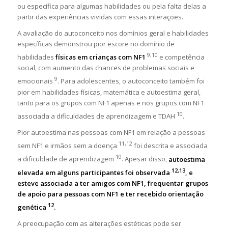
ou específica para algumas habilidades ou pela falta delas a
partir das experiências vividas com essas interações.
A avaliação do autoconceito nos domínios geral e habilidades
específicas demonstrou pior escore no domínio de
9,10
habilidades
físicas em crianças com NF1
e competência
social, com aumento das chances de problemas sociais e
9
emocionais
. Para adolescentes, o autoconceito também foi
pior em habilidades físicas, matemática e autoestima geral,
tanto para os grupos com NF1 apenas e nos grupos com NF1
10
associada a dificuldades de aprendizagem e TDAH
.
Pior autoestima nas pessoas com NF1 em relação a pessoas
11,12
sem NF1 e irmãos sem a doença
foi descrita e associada
10
a dificuldade de aprendizagem
. Apesar disso,
autoestima
12,13
elevada em alguns participantes foi observada
, e
esteve associada a ter amigos com NF1, frequentar grupos
de apoio para pessoas com NF1 e ter recebido orientação
12
genética
.
A preocupação com as alterações estéticas pode ser