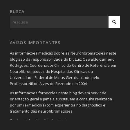
BUSCA
AVISOS IMPORTANTES
As informações médicas sobre as Neurofibromatoses neste
blog são da responsabilidade do Dr. Luiz Oswaldo Carneiro
Rodrigues, Coordenador Clínico do Centro de Referência em
Neurofibromatoses do Hospital das Clínicas da
Universidade Federal de Minas Gerais, criado pelo
Professor Nilton Alves de Rezende em 2004.
As informações fornecidas neste blog devem servir de
orientação geral e jamais substituem a consulta realizada
por um (a) médico(a) com experiência no diagnóstico e
tratamento das neurofibromatoses.
Será omitida a identidade de todas as pessoas que
realizam as perguntas, mesmo que elas não se importem