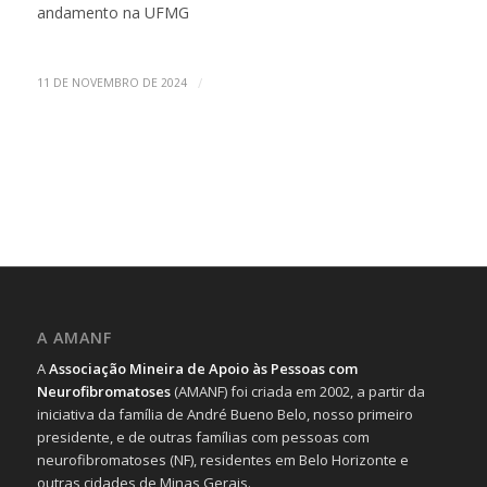
andamento na UFMG
/
11 DE NOVEMBRO DE 2024
A AMANF
A
Associação Mineira de Apoio às Pessoas com
Neurofibromatoses
(AMANF) foi criada em 2002, a partir da
iniciativa da família de André Bueno Belo, nosso primeiro
presidente, e de outras famílias com pessoas com
neurofibromatoses (NF), residentes em Belo Horizonte e
outras cidades de Minas Gerais.