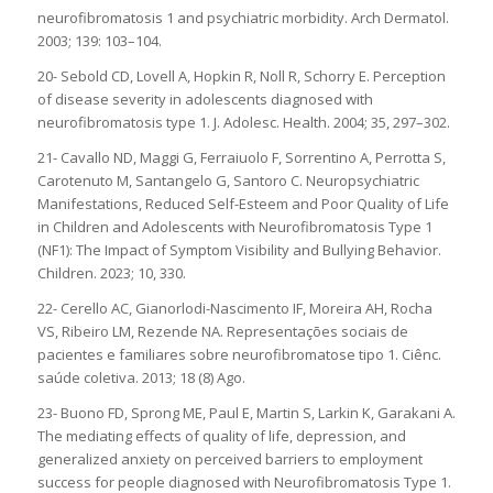
neurofibromatosis 1 and psychiatric morbidity. Arch Dermatol.
2003; 139: 103–104.
20- Sebold CD, Lovell A, Hopkin R, Noll R, Schorry E. Perception
of disease severity in adolescents diagnosed with
neurofibromatosis type 1. J. Adolesc. Health. 2004; 35, 297–302.
21- Cavallo ND, Maggi G, Ferraiuolo F, Sorrentino A, Perrotta S,
Carotenuto M, Santangelo G, Santoro C. Neuropsychiatric
Manifestations, Reduced Self-Esteem and Poor Quality of Life
in Children and Adolescents with Neurofibromatosis Type 1
(NF1): The Impact of Symptom Visibility and Bullying Behavior.
Children. 2023; 10, 330.
22- Cerello AC, Gianorlodi-Nascimento IF, Moreira AH, Rocha
VS, Ribeiro LM, Rezende NA. Representações sociais de
pacientes e familiares sobre neurofibromatose tipo 1. Ciênc.
saúde coletiva. 2013; 18 (8) Ago.
23- Buono FD, Sprong ME, Paul E, Martin S, Larkin K, Garakani A.
The mediating effects of quality of life, depression, and
generalized anxiety on perceived barriers to employment
success for people diagnosed with Neurofibromatosis Type 1.