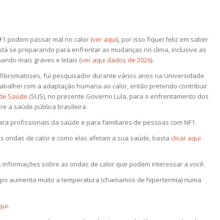
1 podem passar mal no calor (
ver aqui
), por isso fiquei feliz em saber
tá se preparando para enfrentar as mudanças no clima, inclusive as
ando mais graves e letais (
ver aqui dados de 2026
).
fibromatoses, fui pesquisador durante vários anos na Universidade
rabalhei com a adaptação humana ao calor, então pretendo contribuir
 de Saúde
(SUS), no presente Governo Lula, para o enfrentamento dos
e a saúde pública brasileira.
para profissionais da saúde e para familiares de pessoas com NF1.
as ondas de calor e como elas afetam a sua saúde, basta
clicar aqui
ês informações sobre as ondas de calor que podem interessar a você.
rpo aumenta muito a temperatura (chamamos de hipertermia) numa
qui
.