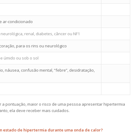
e ar-condicionado
neurológica, renal, diabetes, câncer ou NF1
oração, para os rins ou neurológico
e úmido ou sob o sol
io, náusea, confusão mental, “febre”, desidratação,
r a pontuação, maior o risco de uma pessoa apresentar hipertermia
anto, ela deve receber mais cuidados.
em estado de hipertermia durante uma onda de calor?