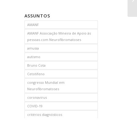
en
ASSUNTOS
AMANF
AMANF Associação Mineira de Apoio às
pessoas com Neurofibromatoses
amusia
autismo
Bruno Cota
Cetotifeno
congresso Mundial em
Neurofibromatoses
coronavirus
COVID-19
critérios diagnósticos
CTF
curso de capacitação