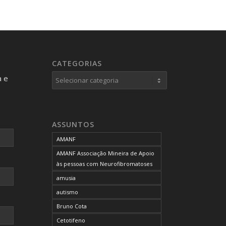
CATEGORIAS
Categorias
a e
ASSUNTOS
AMANF
AMANF Associação Mineira de Apoio
às pessoas com Neurofibromatoses
amusia
autismo
Bruno Cota
Cetotifeno