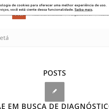
ecnologia de cookies para oferecer uma melhor experiência de uso.
rviços, você está ciente dessa funcionalidade.
Saiba mais
.
3 8 26
Neurofibromatoses
Pergunte ao Dr
Atend
fetá
POSTS
ÃE EM BUSCA DE DIAGNÓSTI