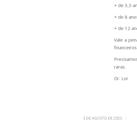
+ de 3,5 a
+ de 8 ano
+ de 12 an
Vale a pen
financeiro
Precisamos
raras.
Dr. Lor
/
3 DE AGOSTO DE 2023