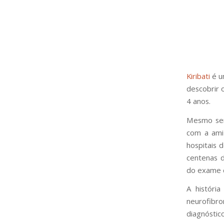
Kiribati
é u
descobrir 
4 anos.
Mesmo sen
com a ami
hospitais 
centenas d
do exame c
A históri
neurofibr
diagnóstic