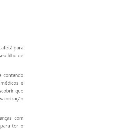
Lafetá para
eu filho de
e contando
 médicos e
scobrir que
valorização
ianças com
para ter o