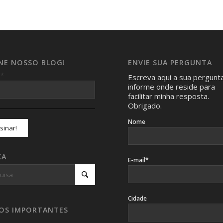
INE NOSSO BLOG!
ENVIE SUA PERGUNTA
*
l
Escreva aqui a sua pergunt
informe onde reside para
facilitar minha resposta.
Obrigado.
Nome
CA
E-mail*
Cidade
SOS IMPORTANTES