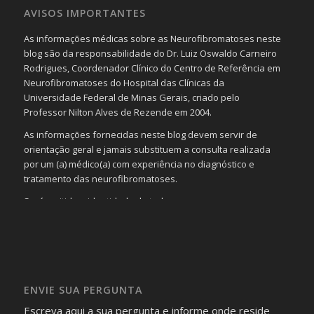
AVISOS IMPORTANTES
As informações médicas sobre as Neurofibromatoses neste
blog são da responsabilidade do Dr. Luiz Oswaldo Carneiro
Rodrigues, Coordenador Clínico do Centro de Referência em
Neurofibromatoses do Hospital das Clínicas da
Universidade Federal de Minas Gerais, criado pelo
Professor Nilton Alves de Rezende em 2004.
As informações fornecidas neste blog devem servir de
orientação geral e jamais substituem a consulta realizada
por um (a) médico(a) com experiência no diagnóstico e
tratamento das neurofibromatoses.
Será omitida a identidade de todas as pessoas que
realizam as perguntas, mesmo que elas não se importem
com isso.
Imagens somente serão publicadas se forem
absolutamente necessárias para o interesse coletivo e,
caso sejam fotos de pessoas, não poderão permitir a
ENVIE SUA PERGUNTA
identificação da pessoa fotografada.
Escreva aqui a sua pergunta e informe onde reside