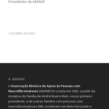
Presidente da AMANF
/
1 DE ABRIL DE 2020
A AMANF
A
Associação Mineira de Apoio às Pessoas com
Neurofibromatoses
(AMANF) foi criada em 2002, a partir da
iniciativa da família de André Bueno Belo, nosso primeiro
presidente, e de outras famílias com pessoas com
neurofibromatoses (NF), residentes em Belo Horizonte e