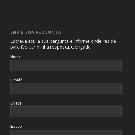
realizam as perguntas, mesmo que elas não se importem
com isso.
Imagens somente serão publicadas se forem
absolutamente necessárias para o interesse coletivo e,
caso sejam fotos de pessoas, não poderão permitir a
ENVIE SUA PERGUNTA
identificação da pessoa fotografada.
Escreva aqui a sua pergunta e informe onde reside
para facilitar minha resposta. Obrigado.
Nome
E-mail*
Cidade
Estado