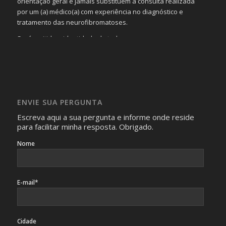
orientação geral e jamais substituem a consulta realizada
por um (a) médico(a) com experiência no diagnóstico e
tratamento das neurofibromatoses.
Será omitida a identidade de todas as pessoas que
realizam as perguntas, mesmo que elas não se importem
com isso.
Imagens somente serão publicadas se forem
absolutamente necessárias para o interesse coletivo e,
caso sejam fotos de pessoas, não poderão permitir a
ENVIE SUA PERGUNTA
identificação da pessoa fotografada.
Escreva aqui a sua pergunta e informe onde reside
para facilitar minha resposta. Obrigado.
Nome
E-mail*
Cidade