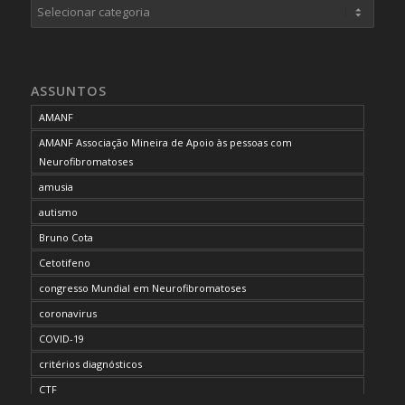
Categorias
ASSUNTOS
AMANF
AMANF Associação Mineira de Apoio às pessoas com
Neurofibromatoses
amusia
autismo
Bruno Cota
Cetotifeno
congresso Mundial em Neurofibromatoses
coronavirus
COVID-19
critérios diagnósticos
CTF