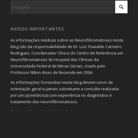
AVISOS IMPORTANTES
As informações médicas sobre as Neurofibromatoses neste
blog são da responsabilidade do Dr. Luiz Oswaldo Carneiro
Rodrigues, Coordenador Clínico do Centro de Referência em
Neurofibromatoses do Hospital das Clínicas da
Universidade Federal de Minas Gerais, criado pelo
Professor Nilton Alves de Rezende em 2004.
As informações fornecidas neste blog devem servir de
orientação geral e jamais substituem a consulta realizada
por um (a) médico(a) com experiência no diagnóstico e
tratamento das neurofibromatoses.
Será omitida a identidade de todas as pessoas que
realizam as perguntas, mesmo que elas não se importem
com isso.
Imagens somente serão publicadas se forem