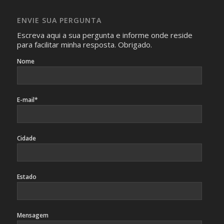
absolutamente necessárias para o interesse coletivo e,
caso sejam fotos de pessoas, não poderão permitir a
ENVIE SUA PERGUNTA
identificação da pessoa fotografada.
Escreva aqui a sua pergunta e informe onde reside
para facilitar minha resposta. Obrigado.
Nome
E-mail*
Cidade
Estado
Mensagem