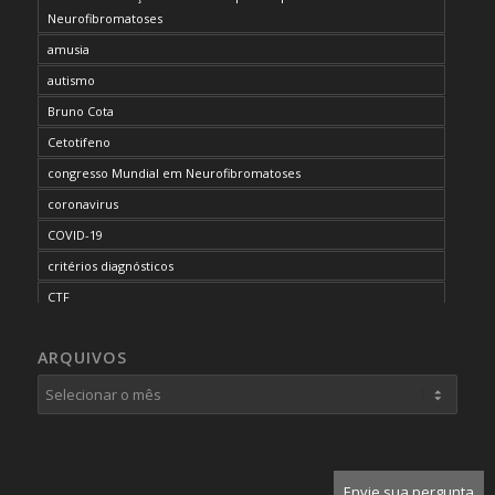
Neurofibromatoses
amusia
autismo
Bruno Cota
Cetotifeno
congresso Mundial em Neurofibromatoses
coronavirus
COVID-19
critérios diagnósticos
CTF
curso de capacitação
ARQUIVOS
desordem do processamento auditivo
diagnóstico
dificuldades cognitivas
dificuldades de aprendizado
doenças raras
Envie sua pergunta