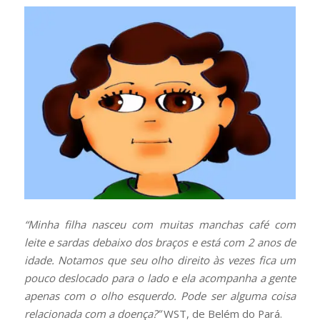
“Minha filha nasceu com muitas manchas café com
leite e sardas debaixo dos braços e está com 2 anos de
idade. Notamos que seu olho direito às vezes fica um
pouco deslocado para o lado e ela acompanha a gente
apenas com o olho esquerdo. Pode ser alguma coisa
relacionada com a doença?”
WST, de Belém do Pará.