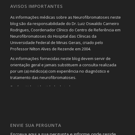
AVISOS IMPORTANTES
As informações médicas sobre as Neurofibromatoses neste
blog são da responsabilidade do Dr. Luiz Oswaldo Carneiro
Rodrigues, Coordenador Clínico do Centro de Referência em
Neurofibromatoses do Hospital das Clínicas da
Universidade Federal de Minas Gerais, criado pelo
Professor Nilton Alves de Rezende em 2004.
As informações fornecidas neste blog devem servir de
orientação geral e jamais substituem a consulta realizada
por um (a) médico(a) com experiência no diagnóstico e
tratamento das neurofibromatoses.
Será omitida a identidade de todas as pessoas que
realizam as perguntas, mesmo que elas não se importem
com isso.
Imagens somente serão publicadas se forem
absolutamente necessárias para o interesse coletivo e,
caso sejam fotos de pessoas, não poderão permitir a
ENVIE SUA PERGUNTA
identificação da pessoa fotografada.
Escreva aqui a sua pergunta e informe onde reside