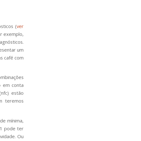
sticos (
ver
or exemplo,
iagnósticos.
resentar um
as café com
ombinações
o em conta
nfc) estão
im teremos
 de mínima,
1 pode ter
avidade. Ou