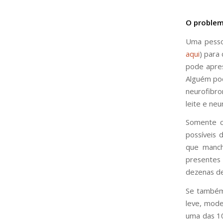
O problem
Uma pessoa
aqui
) para
pode aprese
Alguém pod
neurofibro
leite e ne
Somente c
possíveis
que manch
presentes
dezenas de
Se também 
leve, mode
uma das 10