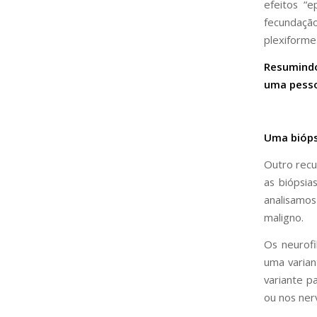
efeitos “e
fecundaçã
plexiforme
Resumindo
uma pesso
Uma bióps
Outro recu
as biópsi
analisamos
maligno.
Os neurof
uma varian
variante p
ou nos ner