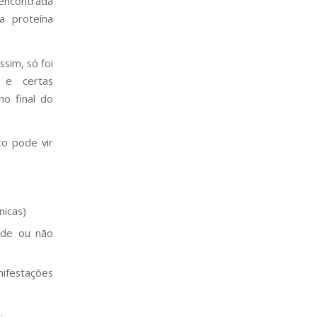
 encontrada
a proteína
ssim, só foi
a e certas
o final do
co pode vir
nicas)
ode ou não
festações
.