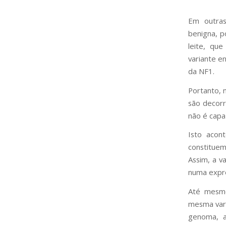
Em outras
benigna, 
leite, qu
variante e
da NF1.
Portanto, 
são decorr
não é capa
Isto acon
constitue
Assim, a v
numa expre
Até mesmo
mesma vari
genoma, a