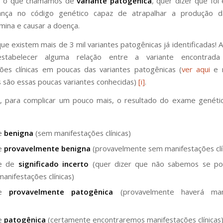
r o que chamamos de
variante patogênica
, quer dizer que foi
ça no código genético capaz de atrapalhar a produção d
mina e causar a doença.
e existem mais de 3 mil variantes patogênicas já identificadas! A
estabelecer alguma relação entre a variante encontrad
ões clínicas em poucas das variantes patogênicas (
ver aqui
e n
s são essas poucas variantes conhecidas)
[i]
.
, para complicar um pouco mais, o resultado do exame genéti
te
benigna
(sem manifestações clínicas)
te
provavelmente benigna
(provavelmente sem manifestações clí
te de
significado incerto
(quer dizer que não sabemos se p
manifestações clínicas)
nte
provavelmente patogênica
(provavelmente haverá mani
te
patogênica
(certamente encontraremos manifestações clínicas)