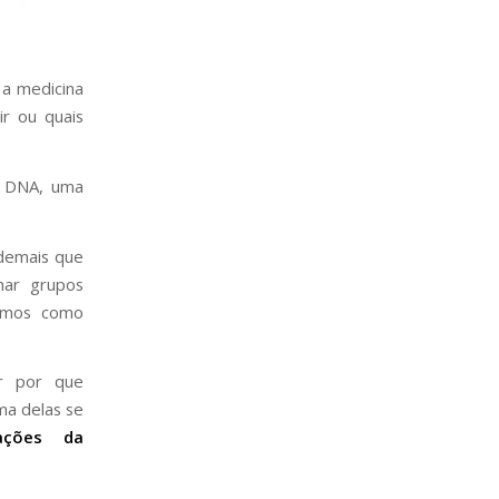
 a medicina
ir ou quais
e DNA, uma
 demais que
mar grupos
ermos como
er por que
ma delas se
ações da