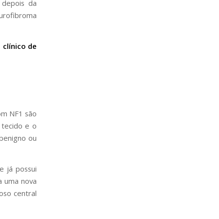
s depois da
urofibroma
clínico de
com NF1 são
tecido e o
 benigno ou
 já possui
sa uma nova
oso central