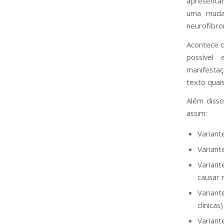
apresenta
uma mudan
neurofibro
Acontece qu
possível 
manifestaç
texto quai
Além disso
assim:
Varian
Varian
Varian
causar 
Varia
clínicas)
Varian