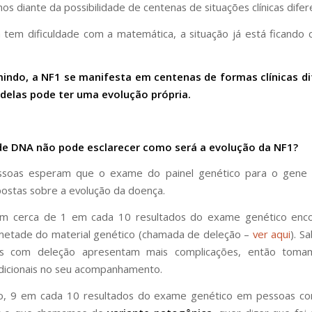
os diante da possibilidade de centenas de situações clínicas difer
tem dificuldade com a matemática, a situação já está ficando 
indo, a NF1 se manifesta em centenas de formas clínicas di
delas pode ter uma evolução própria.
e DNA não pode esclarecer como será a evolução da NF1?
ssoas esperam que o exame do painel genético para o gene
postas sobre a evolução da doença.
em cerca de 1 em cada 10 resultados do exame genético enc
metade do material genético (chamada de deleção –
ver aqui
). S
s com deleção apresentam mais complicações, então toma
dicionais no seu acompanhamento.
o, 9 em cada 10 resultados do exame genético em pessoas c