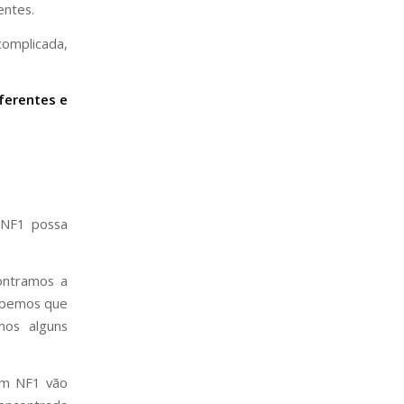
entes.
complicada,
ferentes e
 NF1 possa
ontramos a
abemos que
mos alguns
om NF1 vão