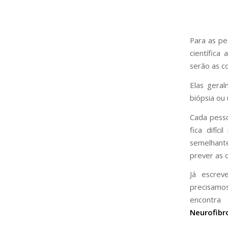
Para as pe
científica
serão as c
Elas gera
biópsia ou
Cada pesso
fica difí
semelhant
prever as 
Já escrev
precisamos
encontr
Neurofibr