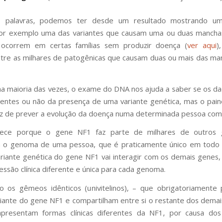
 palavras, podemos ter desde um resultado mostrando um
por exemplo uma das variantes que causam uma ou duas mancha
e ocorrem em certas famílias sem produzir doença (
ver aqui
)
ntre as milhares de patogênicas que causam duas ou mais das ma
na maioria das vezes, o exame do DNA nos ajuda a saber se os dad
entes ou não da presença de uma variante genética, mas o pain
z de prever a evolução da doença numa determinada pessoa com
tece porque o gene NF1 faz parte de milhares de outros
m o genoma de uma pessoa, que é praticamente único em todo o
ariante genética do gene NF1 vai interagir com os demais genes,
ssão clínica diferente e única para cada genoma.
 os gêmeos idênticos (univitelinos), – que obrigatoriamente
ante do gene NF1 e compartilham entre si o restante dos dema
presentam formas clínicas diferentes da NF1, por causa do