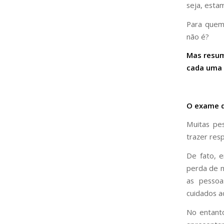
seja, estam
Para quem 
não é?
Mas resum
cada uma 
O exame d
Muitas pe
trazer res
De fato, 
perda de 
as pessoa
cuidados a
No entant