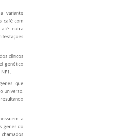
a variante
s café com
, até outra
nifestações
os clínicos
el genético
 NF1.
 genes que
 universo.
 resultando
 possuem a
is genes do
s chamados