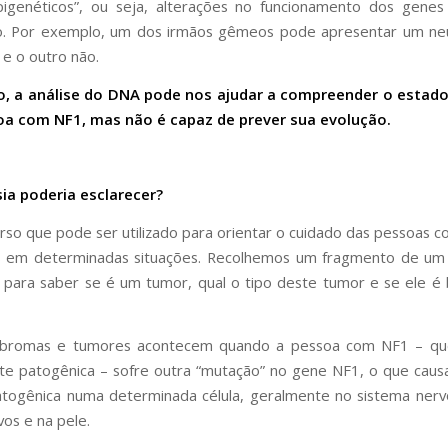
pigenéticos”, ou seja, alterações no funcionamento dos gene
o. Por exemplo, um dos irmãos gêmeos pode apresentar um ne
 e o outro não.
, a análise do DNA pode nos ajudar a compreender o estado 
a com NF1, mas não é capaz de prever sua evolução.
ia poderia esclarecer?
rso que pode ser utilizado para orientar o cuidado das pessoas 
as em determinadas situações. Recolhemos um fragmento de um 
 para saber se é um tumor, qual o tipo deste tumor e se ele é
ibromas e tumores acontecem quando a pessoa com NF1 – que
te patogênica – sofre outra “mutação” no gene NF1, o que cau
atogênica numa determinada célula, geralmente no sistema nerv
vos e na pele.