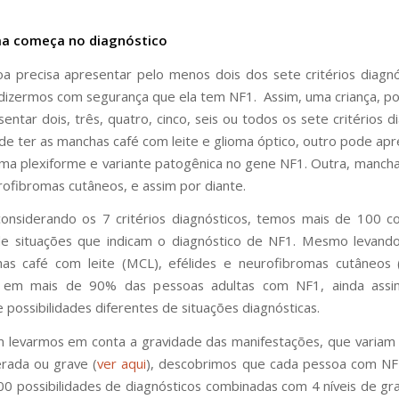
a começa no diagnóstico
 precisa apresentar pelo menos dois dos sete critérios diagnó
 dizermos com segurança que ela tem NF1. Assim, uma criança, p
ntar dois, três, quatro, cinco, seis ou todos os sete critérios d
e ter as manchas café com leite e glioma óptico, outro pode ap
ma plexiforme e variante patogênica no gene NF1. Outra, manch
urofibromas cutâneos, e assim por diante.
onsiderando os 7 critérios diagnósticos, temos mais de 100 c
 de situações que indicam o diagnóstico de NF1. Mesmo levand
as café com leite (MCL), efélides e neurofibromas cutâneos (
 em mais de 90% das pessoas adultas com NF1, ainda ass
 possibilidades diferentes de situações diagnósticas.
levarmos em conta a gravidade das manifestações, que variam
rada ou grave (
ver aqui
), descobrimos que cada pessoa com NF
0 possibilidades de diagnósticos combinadas com 4 níveis de gr