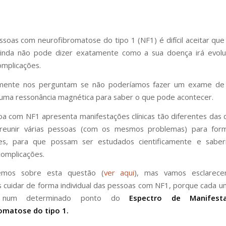
ssoas com neurofibromatose do tipo 1 (NF1) é difícil aceitar que
 ainda não pode dizer exatamente como a sua doença irá evolu
omplicações.
lmente nos perguntam se não poderíamos fazer um exame d
 uma ressonância magnética para saber o que pode acontecer.
a com NF1 apresenta manifestações clínicas tão diferentes das
cil reunir várias pessoas (com os mesmos problemas) para for
es, para que possam ser estudados cientificamente e sab
complicações.
emos sobre esta questão (
ver aqui
), mas vamos esclarec
 cuidar de forma individual das pessoas com NF1, porque cada u
a num determinado ponto do
Espectro de Manifest
omatose do tipo 1.