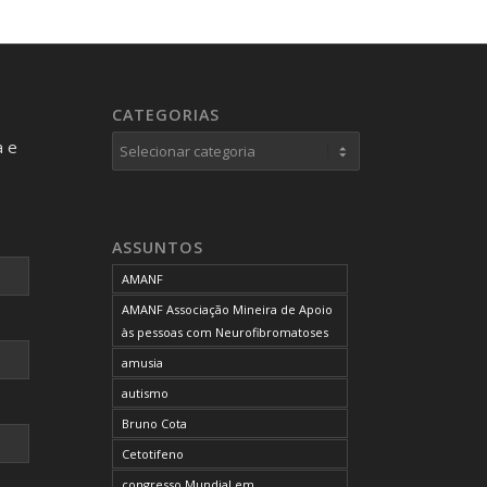
CATEGORIAS
Categorias
a e
ASSUNTOS
AMANF
AMANF Associação Mineira de Apoio
às pessoas com Neurofibromatoses
amusia
autismo
Bruno Cota
Cetotifeno
congresso Mundial em