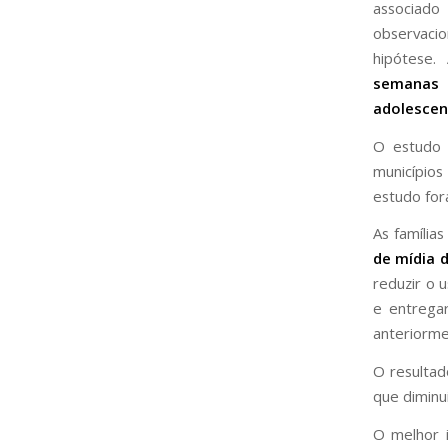
associado
observacio
hipótese.
semanas 
adolescen
O estudo 
municípios
estudo fora
As família
de mídia d
reduzir o 
e entregar
anteriorme
O resultado
que diminu
O melhor 