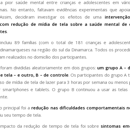
 a pior saúde mental entre crianças e adolescentes em vári
nais. No entanto, faltavam evidências experimentais que apo
 Assim, decidiram investigar os efeitos de uma
intervençã
com redução de mídia de tela sobre a saúde mental de c
tes
.
incluiu 89 famílias (com o total de 181 crianças e adolescen
 dinamarqueses na região do sul da Dinamarca. Todos os proce
m realizados no domicílio dos participantes.
s foram divididas aleatoriamente em dois grupos:
um grupo A – 
e tela – e outro, B – de controle
. Os participantes do grupo A 
uso de mídia de tela de lazer para 3 horas por semana ou menos
 smartphones e tablets. O grupo B continuou a usar as telas
nte.
 principal foi a
redução nas dificuldades comportamentais n
iu seu tempo de tela.
impacto da redução de tempo de tela foi sobre
sintomas emo