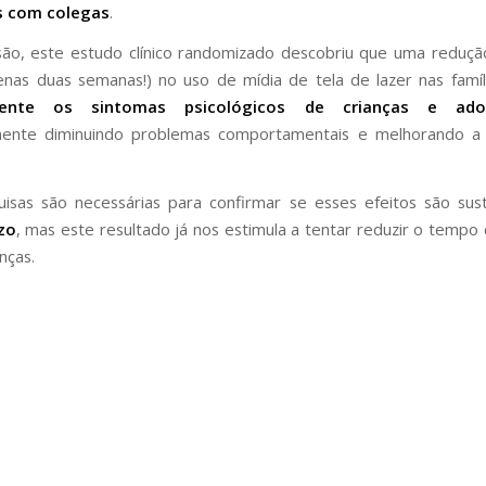
s com colegas
.
são, este estudo clínico randomizado descobriu que uma reduç
nas duas semanas!) no uso de mídia de tela de lazer nas famí
mente os sintomas psicológicos de crianças e adol
rmente diminuindo problemas comportamentais e melhorando a 
isas são necessárias para confirmar se esses efeitos são sus
zo
, mas este resultado já nos estimula a tentar reduzir o tempo 
nças.