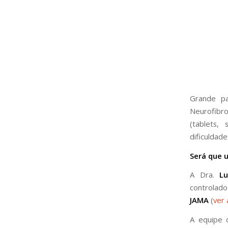
Grande pa
Neurofibr
(tablets,
dificuldad
Será que 
A Dra.
Luí
controlado
JAMA
(
ver 
A equipe 