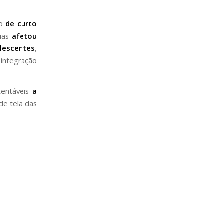
ão
de curto
lias
afetou
escentes
,
integração
tentáveis
a
de tela das