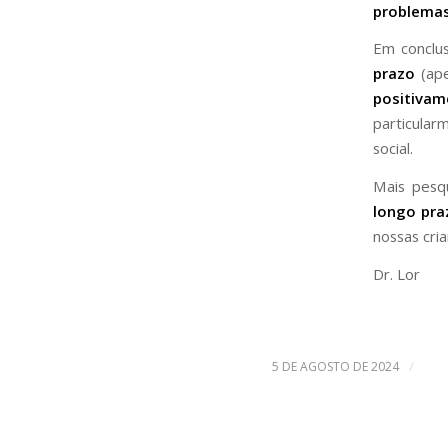
problema
Em conclu
prazo
(ape
positiva
particula
social.
Mais pesqu
longo pra
nossas cria
Dr. Lor
/
5 DE AGOSTO DE 2024