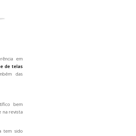
erência em
e de telas
também das
tífico bem
 na revista
a tem sido