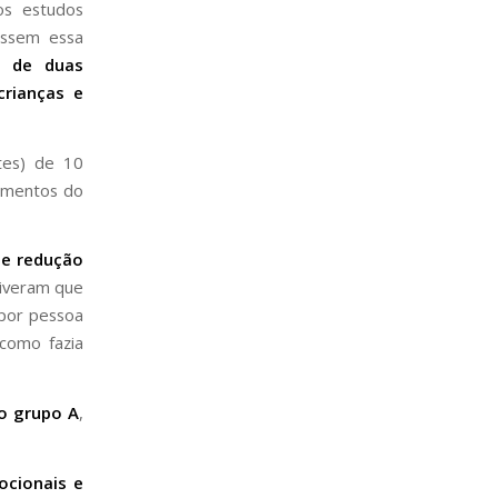
os estudos
iassem essa
o de duas
rianças e
tes) de 10
dimentos do
de redução
tiveram que
 por pessoa
 como fazia
o grupo A
,
cionais e