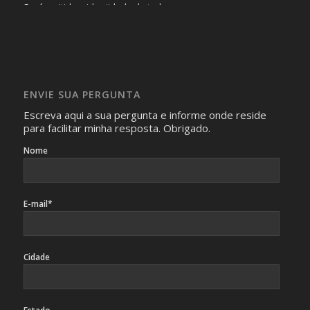
Será omitida a identidade de todas as pessoas que
realizam as perguntas, mesmo que elas não se importem
com isso.
Imagens somente serão publicadas se forem
absolutamente necessárias para o interesse coletivo e,
caso sejam fotos de pessoas, não poderão permitir a
ENVIE SUA PERGUNTA
identificação da pessoa fotografada.
Escreva aqui a sua pergunta e informe onde reside
para facilitar minha resposta. Obrigado.
Nome
E-mail*
Cidade