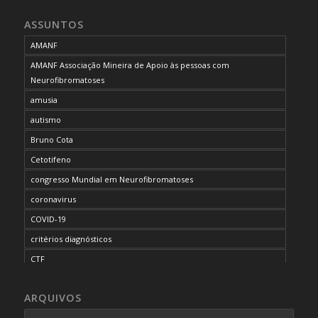
ASSUNTOS
AMANF
AMANF Associação Mineira de Apoio às pessoas com
Neurofibromatoses
amusia
autismo
Bruno Cota
Cetotifeno
congresso Mundial em Neurofibromatoses
coronavirus
COVID-19
critérios diagnósticos
CTF
curso de capacitação
ARQUIVOS
desordem do processamento auditivo