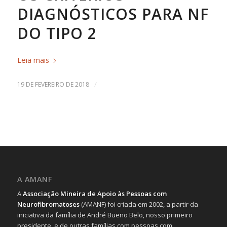
DIAGNÓSTICOS PARA NF
DO TIPO 2
Leia mais
/
19 DE FEVEREIRO DE 2018
A AMANF
A
Associação Mineira de Apoio às Pessoas com
Neurofibromatoses
(AMANF) foi criada em 2002, a partir da
iniciativa da família de André Bueno Belo, nosso primeiro
presidente, e de outras famílias com pessoas com